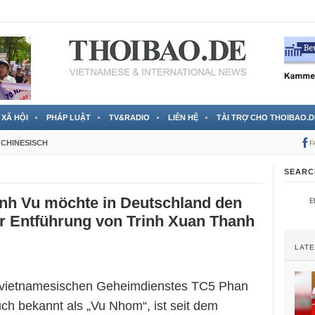
 đã được chính thức xác nhận
3 Jahren ago
XÃ HỘI
PHÁP LUẬT
TV&RADIO
LIÊN HỆ
TÀI TRỢ CHO THOIBAO.D
CHINESISCH
F
SEARC
nh Vu möchte in Deutschland den
er Entführung von Trinh Xuan Thanh
LAT
 vietnamesischen Geheimdienstes TC5 Phan
ch bekannt als „Vu Nhom“, ist seit dem