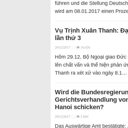
führen und die Stellung Deutsc
wird am 08.01.2017 einen Proz
Vụ Trịnh Xuân Thanh: Đại 
lần thứ 3
29/12/2017
|
|
16.020
Hôm 29.12, Bộ Ngoại giao Đức
lên chất vấn và thể hiện phản 
Thanh ra xét xử vào ngày 8.1…
Wird die Bundesregierun
Gerichtsverhandlung von
Hanoi schicken?
29/12/2017
|
|
2.880
Das Auswärtige Amt bestätigte: 