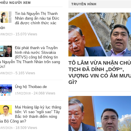
HIỀU NGƯỜI XEM
TRUYỀN HÌNH
Tin bà Nguyễn Thị Thanh
Nhàn đang ẩn náu tại Đức
đã được chính thức xác
hận
/08/2023
- 15.070 Views
Đài phát thanh và Truyền
hình nhà nước Slovakia
(RTVS) công bố thông tin
à Nguyễn Thị Thanh Nhàn trốn sang
TÔ LÂM VỪA NHẬN CHỦ
ức!
TỊCH ĐÃ DÍNH „DỚP“,
/08/2023
- 5.165 Views
VƯỢNG VIN CÓ ÂM MƯ
GÌ?
Ủng hộ Thoibao.de
15/02/2018
- 24.068 Views
Mai Hoàng lập kỷ lục thăng
tiến: Vì sao “ngôi sao” Tây
Bắc trở thành điểm nóng
ủa Bộ Công an?
/05/2026
- 18.509 Views