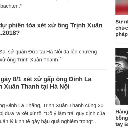
bachten.“
Sự n
dự phiên tòa xét xử ông Trịnh Xuân
chức
1.2018?
pháp
Đại sứ quán Đức tại Hà Nội đã lên chương
t xử ông Trịnh Xuân Thanh´´
gày 8/1 xét xử gấp ông Đinh La
h Xuân Thanh tại Hà Nội
ông Đinh La Thăng, Trịnh Xuân Thanh cùng 20
Hàng
 đưa ra xét xử tội “Cố ý làm trái quy định của
bỗng
ản lý kinh tế gây hậu quả nghiêm trọng”…
tay 