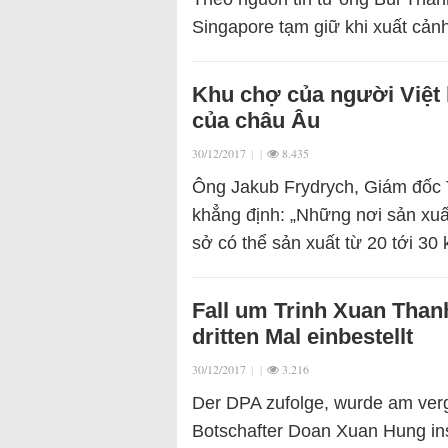
Singapore tạm giữ khi xuất cả
Khu chợ của người Việt 
của châu Âu
30/12/2017
|
|
8.435
Ông Jakub Frydrych, Giám đốc 
khẳng định: „Những nơi sản xuất
sở có thể sản xuất từ 20 tới 30
Fall um Trinh Xuan Than
dritten Mal einbestellt
30/12/2017
|
|
3.216
Der DPA zufolge, wurde am ver
Botschafter Doan Xuan Hung ins