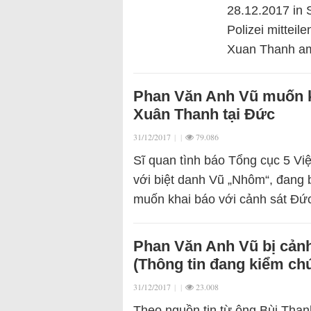
28.12.2017 in 
Polizei mitteil
Xuan Thanh a
Phan Văn Anh Vũ muốn k
Xuân Thanh tại Đức
31/12/2017
|
|
79.086
Sĩ quan tình báo Tổng cục 5 V
với biệt danh Vũ „Nhôm“, đang 
muốn khai báo với cảnh sát Đứ
Phan Văn Anh Vũ bị cảnh
(Thông tin đang kiểm ch
31/12/2017
|
|
23.008
Theo nguồn tin từ ông Bùi Than