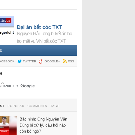
Đại án bắt cóc TXT
Nguyễn Hải Long bị kết án hỗ
trợ mật vụ VN bắt cóc TXT
E
ACEBOOK
TWITTER
GOOGLE+
RSS
H
EST
POPULAR
COMMENTS
TAGS
Bắc ninh: Ông Nguyễn Văn
Dũng bị xử lý, câu hỏi nào
còn bỏ ngỏ?