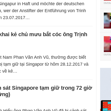
08/08
Singapur in Haft und möchte der deutschen
en, wer der Anstifter der Entführung von Trinh
m 23.07.2017…
hai kẻ chủ mưu bắt cóc ông Trịnh
08/08
iệt Nam Phan Văn Anh Vũ, thường được biết
bị tạm giữ tại Singapor từ hôm 28.12.2017 và
c về kẻ…
 sát Singapore tạm giữ trong 72 giờ
ứng)
h Hiếu,ông Phan Văn Anh Vũ đã bị cảnh sát