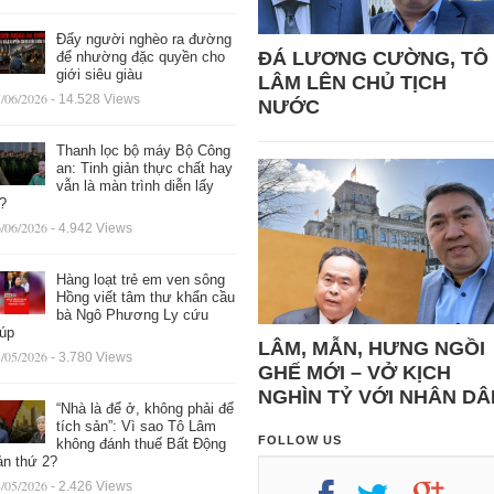
Đẩy người nghèo ra đường
ĐÁ LƯƠNG CƯỜNG, TÔ
để nhường đặc quyền cho
giới siêu giàu
LÂM LÊN CHỦ TỊCH
/06/2026
- 14.528 Views
NƯỚC
Thanh lọc bộ máy Bộ Công
an: Tinh giản thực chất hay
vẫn là màn trình diễn lấy
ệ?
/06/2026
- 4.942 Views
Hàng loạt trẻ em ven sông
Hồng viết tâm thư khẩn cầu
bà Ngô Phương Ly cứu
iúp
LÂM, MẪN, HƯNG NGỒI
/05/2026
- 3.780 Views
GHẾ MỚI – VỞ KỊCH
NGHÌN TỶ VỚI NHÂN DÂ
“Nhà là để ở, không phải để
tích sản”: Vì sao Tô Lâm
FOLLOW US
không đánh thuế Bất Động
ản thứ 2?
/05/2026
- 2.426 Views