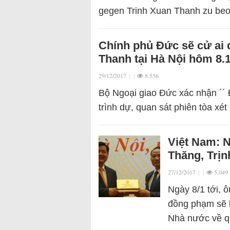
gegen Trinh Xuan Thanh zu beo
Chính phủ Đức sẽ cử ai 
Thanh tại Hà Nội hôm 8.
29/12/2017
|
|
8.556
Bộ Ngoại giao Đức xác nhận ´´ 
trình dự, quan sát phiên tòa xé
Việt Nam: N
Thăng, Trịn
27/12/2017
|
|
5.049
Ngày 8/1 tới, 
đồng phạm sẽ bị
Nhà nước về qu