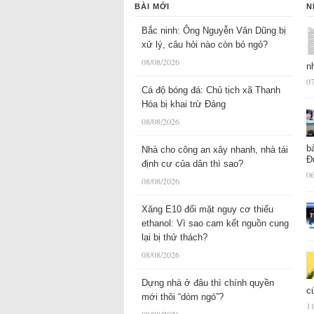
BÀI MỚI
N
Bắc ninh: Ông Nguyễn Văn Dũng bị
xử lý, câu hỏi nào còn bỏ ngỏ?
08/08/2026
n
07
Cá độ bóng đá: Chủ tịch xã Thanh
Hóa bị khai trừ Đảng
08/08/2026
b
Nhà cho công an xây nhanh, nhà tái
Đ
định cư của dân thì sao?
06
08/08/2026
Xăng E10 đối mặt nguy cơ thiếu
ethanol: Vì sao cam kết nguồn cung
lại bị thử thách?
08/08/2026
Dựng nhà ở đâu thì chính quyền
c
mới thôi “dòm ngó”?
11