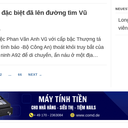
NEUES
 đặc biệt đã lên đường tìm Vũ
Lon
viên
6
iệc Phan Văn Anh Vũ với cấp bậc Thượng tá
tình báo -Bộ Công An) thoát khỏi truy bắt của
n ninh A92 để di chuyển, ẩn náu ở một địa…
2
…
66
NEXT →