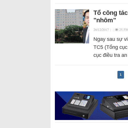
Tổ công tác
"nhôm"
26/12/2017
|
|
25.55
Ngay sau sự v
TC5 (Tổng cục 
cục điều tra a
1