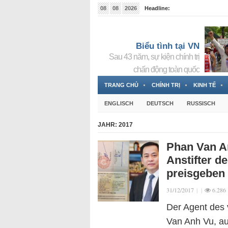
08
08
2026
Headline:
Tin bà Nguyễn Thị Thanh Nhàn đang ẩn náu tại Đức
Biểu tình tại VN
Sau 43 năm, sự kiện chính trị
chấn động toàn quốc
TRANG CHỦ
CHÍNH TRỊ
KINH TẾ
ENGLISCH
DEUTSCH
RUSSISCH
JAHR:
2017
Phan Van A
Anstifter d
preisgeben
31/12/2017
|
|
6.286
Der Agent des
Van Anh Vu, au