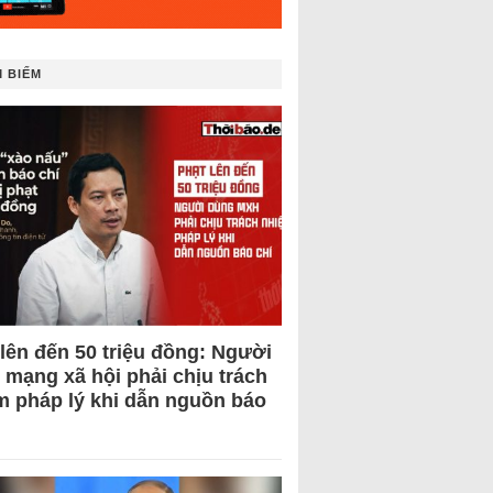
 BIẾM
 lên đến 50 triệu đồng: Người
 mạng xã hội phải chịu trách
m pháp lý khi dẫn nguồn báo