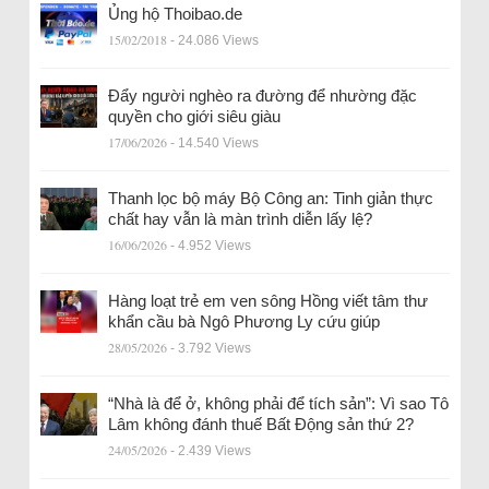
Ủng hộ Thoibao.de
15/02/2018
- 24.086 Views
Đẩy người nghèo ra đường để nhường đặc
quyền cho giới siêu giàu
17/06/2026
- 14.540 Views
Thanh lọc bộ máy Bộ Công an: Tinh giản thực
chất hay vẫn là màn trình diễn lấy lệ?
16/06/2026
- 4.952 Views
Hàng loạt trẻ em ven sông Hồng viết tâm thư
khẩn cầu bà Ngô Phương Ly cứu giúp
28/05/2026
- 3.792 Views
“Nhà là để ở, không phải để tích sản”: Vì sao Tô
Lâm không đánh thuế Bất Động sản thứ 2?
24/05/2026
- 2.439 Views