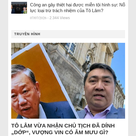
Công an gây thiệt hại được miễn tội hình sự: Nỗ
lực loại trừ trách nhiệm của Tô Lâm?
07/07/2026
- 2.344 Views
TRUYỀN HÌNH
TÔ LÂM VỪA NHẬN CHỦ TỊCH ĐÃ DÍNH
„DỚP“, VƯỢNG VIN CÓ ÂM MƯU GÌ?