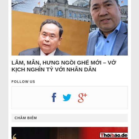
LÂM, MẪN, HƯNG NGỒI GHẾ MỚI – VỞ
KỊCH NGHÌN TỶ VỚI NHÂN DÂN
FOLLOW US
CHÂM BIẾM