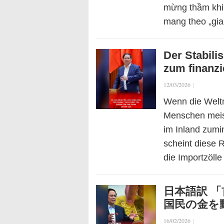
mừng thầm khi
mang theo „gia
Der Stabili
zum finanzi
12/03/2026
|
Wenn die Weltm
Menschen meist
im Inland zumi
scheint diese
die Importzölle
日本語訳 
国民の金を
16/02/2026
|