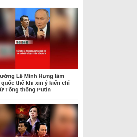
tướng Lê Minh Hưng làm
quốc thể khi xin ý kiến chỉ
từ Tổng thống Putin