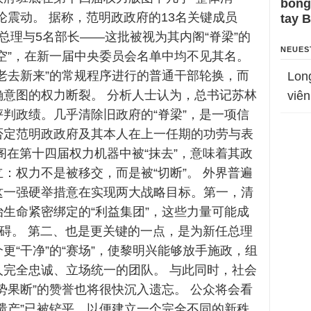
bỗng
论震动。 据称，范明政政府的13名关键成员
tay 
总理与5名部长——这批被视为其内阁“脊梁”的
NEUES
空”，在新一届中央委员会名单中均不见其名。
老去新来”的常规程序进行的普通干部轮换，而
Lon
确意图的权力断裂。 分析人士认为，总书记苏林
viên
判政绩。几乎清除旧政府的“脊梁”，是一项信
否定范明政政府及其本人在上一任期的功劳与表
阁在第十四届权力机器中被“抹去”，意味着其政
：权力不是被移交，而是被“切断”。 外界普遍
这一强硬举措意在实现两大战略目标。第一，清
生命紧密绑定的“利益集团”，这些力量可能成
阻碍。 第二、也是更关键的一点，是为新任总理
更“干净”的“赛场”，使黎明兴能够放手施政，组
人完全忠诚、立场统一的团队。 与此同时，社会
势果断”的赞誉也将很快沉入遗忘。 公众将会看
遗产”已被铲平，以便建立一个完全不同的新秩