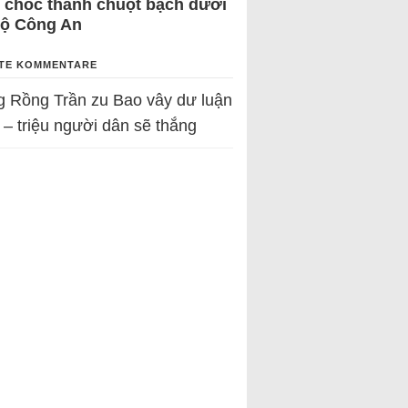
 chốc thành chuột bạch dưới
Bộ Công An
TE KOMMENTARE
g Rồng Trần
zu
Bao vây dư luận
 – triệu người dân sẽ thắng