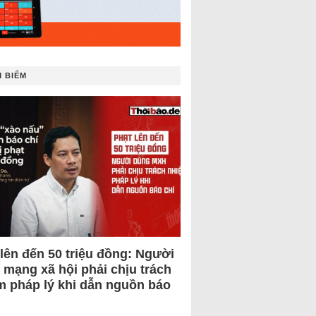
 BIẾM
 lên đến 50 triệu đồng: Người
 mạng xã hội phải chịu trách
m pháp lý khi dẫn nguồn báo