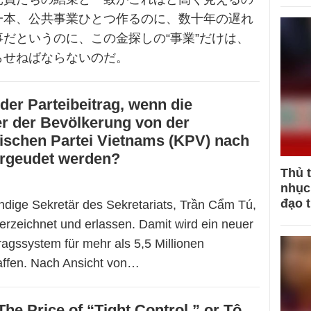
一本、公共事業ひとつ作るのに、数十年の遅れ
だというのに、この金探しの“事業”だけは、
らせねばならないのだ。
der Parteibeitrag, wenn die
r der Bevölkerung von der
schen Partei Vietnams (KPV) nach
ergeudet werden?
Thủ 
nhục 
đạo 
ndige Sekretär des Sekretariats, Trần Cẩm Tú,
rzeichnet und erlassen. Damit wird ein neuer
agssystem für mehr als 5,5 Millionen
affen. Nach Ansicht von…
The Price of “Tight Control,” or Tô