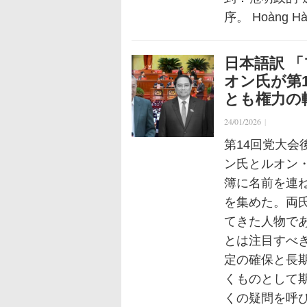
序。 Hoàng Hà 
日本語訳 
オン氏が第
とも権力の
24/01/2026
|
第14回党大
ン氏とルオン
簿に名前を連
を集めた。両
てきた人物で
とは注目すべき
定の確保と長
くものとして
くの疑問を呼