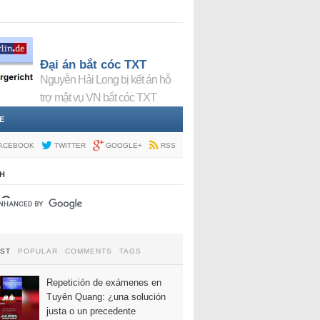
Đại án bắt cóc TXT
Nguyễn Hải Long bị kết án hỗ
trợ mật vụ VN bắt cóc TXT
E
ACEBOOK
TWITTER
GOOGLE+
RSS
H
EST
POPULAR
COMMENTS
TAGS
Repetición de exámenes en
Tuyên Quang: ¿una solución
justa o un precedente