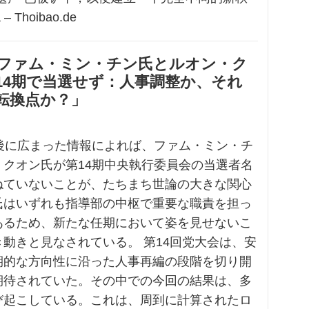
– Thoibao.de
「ファム・ミン・チン氏とルオン・ク
14期で当選せず：人事調整か、それ
転換点か？」
会後に広まった情報によれば、ファム・ミン・チ
・クオン氏が第14期中央執行委員会の当選者名
ねていないことが、たちまち世論の大きな関心
氏はいずれも指導部の中枢で重要な職責を担っ
あるため、新たな任期において姿を見せないこ
動きと見なされている。 第14回党大会は、安
期的な方向性に沿った人事再編の段階を切り開
期待されていた。その中での今回の結果は、多
び起こしている。これは、周到に計算されたロ