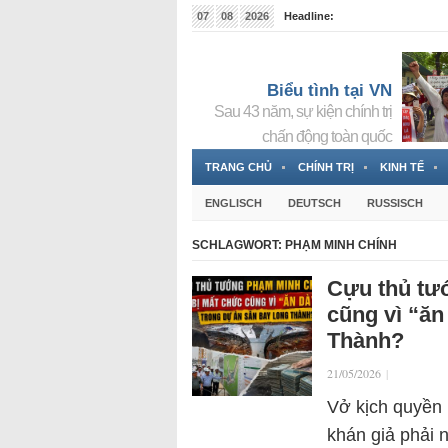
07
08
2026
Headline:
Đài phát thanh và Truyền hình nhà nước Slovakia (
Đức!
3 Jahren ago
Biểu tình tại VN
Sau 43 năm, sự kiện chính trị
chấn động toàn quốc
TRANG CHỦ
CHÍNH TRỊ
KINH TẾ
ENGLISCH
DEUTSCH
RUSSISCH
SCHLAGWORT:
PHẠM MINH CHÍNH
Cựu thủ tư
cũng vì “ăn
Thành?
21/05/2026
|
Vở kịch quyền 
khán giả phải 