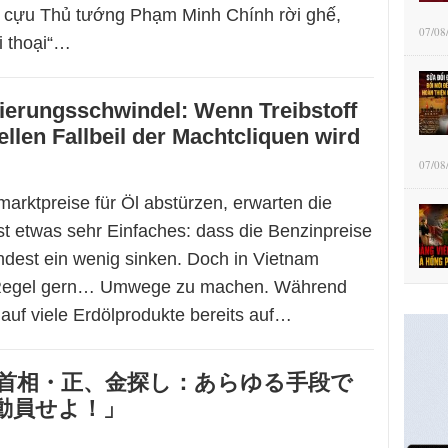
 cựu Thủ tướng Phạm Minh Chính rời ghế,
07/08
i thoại“…
sierungsschwindel: Wenn Treibstoff
ellen Fallbeil der Machtcliquen wird
07/08
arktpreise für Öl abstürzen, erwarten die
 etwas sehr Einfaches: dass die Benzinpreise
ndest ein wenig sinken. Doch in Vietnam
 Regel gern… Umwege zu machen. Während
 auf viele Erdölprodukte bereits auf…
「首相・正、金探し：あらゆる手段で
動員せよ！」