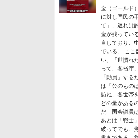
金（ゴールド
に対し国民の
て」、遅れは
金が残ってい
言しており、
でいる。 こ
い、「世慣れ
って、各省庁
「動員」する
は「公のもの
訪ね、各世帯
どの量がある
だ。国会議員
あとは「戦士
破ってでも、
書きである。