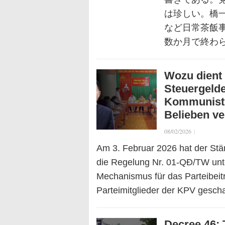
は珍しい。橋
など日常茶飯事
数か月で終わ
Wozu dient 
Steuergelde
Kommunisti
Belieben v
08/02/2026
|
Am 3. Februar 2026 hat der Stä
die Regelung Nr. 01-QĐ/TW unte
Mechanismus für das Parteibeitr
Parteimitglieder der KPV gesch
Decree 46: 