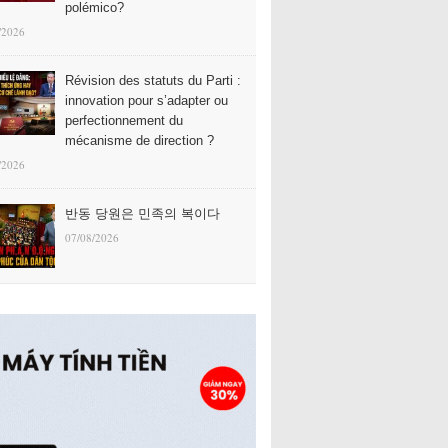
polémico?
/2026
Révision des statuts du Parti :
innovation pour s’adapter ou
perfectionnement du
mécanisme de direction ?
/2026
반동 당원은 민족의 복이다
07/08/2026