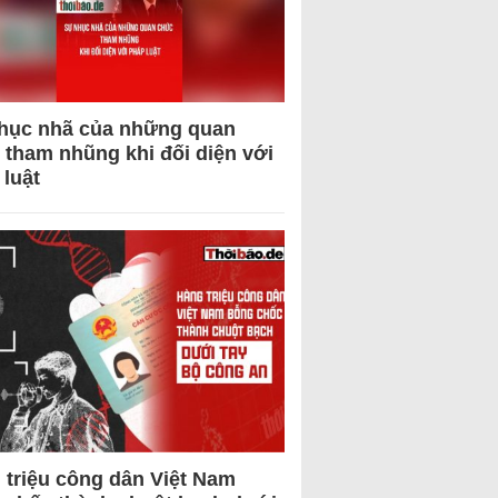
hục nhã của những quan
 tham nhũng khi đối diện với
 luật
 triệu công dân Việt Nam