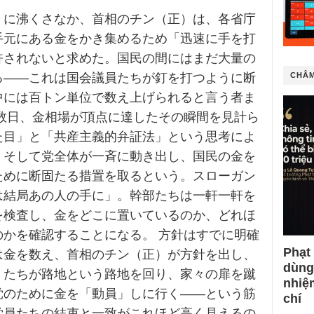
）に沸くさなか、首相のチン（正）は、各省庁
手元にある金をかき集めるため「迅速に手を打
許されないと求めた。国民の間にはまだ大量の
る――これは国会議員たちが釘を打つように断
CHÂM
中には百トン単位で数え上げられると言う者ま
こ数日、金相場が頂点に達したその瞬間を見計ら
た目」と「共産主義的弁証法」という思考によ
、そして党全体が一斉に動き出し、国民の金を
ために断固たる措置を取るという。スローガン
は結局あの人の手に」。幹部たちは一軒一軒を
を検査し、金をどこに置いているのか、どれほ
のかを確認することになる。 方針はすでに明確
Phạt
は金を数え、首相のチン（正）が方針を出し、
dùng
」たちが路地という路地を回り、家々の扉を蹴
nhiệ
党のために金を「動員」しに行く――という筋
chí
党員たちの結束と一致がこれほど高く見えるの