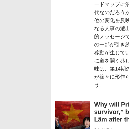
ードマップに
代なのだろう
位の変化を反
なる人事の選
的メッセージ
の一部が引き
移動が生じて
に道を開く兆
味は、第14
が徐々に形作
う。
Why will Pr
survivor,” b
Lâm after t
22/01/2026
|