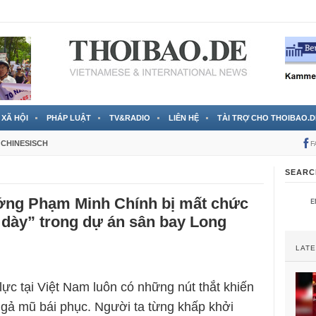
RTVS) công bố thông tin bà Nguyễn Thị Thanh Nhàn trốn sang
XÃ HỘI
PHÁP LUẬT
TV&RADIO
LIÊN HỆ
TÀI TRỢ CHO THOIBAO.D
CHINESISCH
F
SEARC
ớng Phạm Minh Chính bị mất chức
 dày” trong dự án sân bay Long
LAT
lực tại Việt Nam luôn có những nút thắt khiến
ngả mũ bái phục. Người ta từng khấp khởi