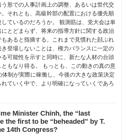
沿う形での人事計画上の調整、あるいは世代交
か。それとも、高級幹部の配置における優先順
映しているのだろうか。 観測筋は、党大会は単
出にとどまらず、将来の指導方針に関する政治
でもあると指摘する。これまで見慣れた顔ぶれ
続き登場しないことは、権力バランスに一定の
いる可能性を示すと同時に、新たな人材の台頭
しともなり得る。 もっとも、この動きの真の意
期の体制が実際に稼働し、今後の大きな政策決定
られていく中で、より明確になっていくであろ
ime Minister Chính, the “last
e the first to be “beheaded” by T.
he 14th Congress?