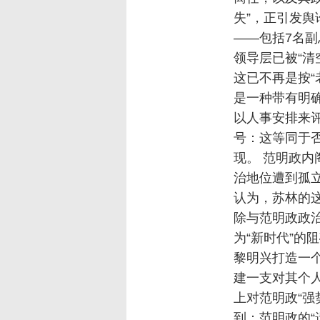
失”，正引发舆
——包括7名副
领导层已被“清
这已不再是按“
是一种带有明
以人事安排来评
号：这等同于
现。 范明政内
治地位遭到孤立
认为，苏林的
除与范明政政治
为“新时代”的
黎明兴打造一个
建一支对其个
上对范明政“强
到：范明政的“