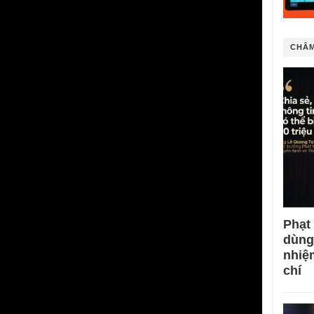
CHÂM
Phạt
dùng
nhiệ
chí