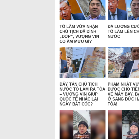
TÔ LÂM VỪA NHẬN
ĐÁ LƯƠNG CƯ
CHỦ TỊCH ĐÃ DÍNH
TÔ LÂM LÊN CH
„DỚP“, VƯỢNG VIN
NƯỚC
CÓ ÂM MƯU GÌ?
ĐẨY TÂN CHỦ TỊCH
PHẠM NHẬT V
NƯỚC TÔ LÂM RA TÒA
ĐƯỢC CHO TIỀ
– VƯỢNG VIN GIÚP
VÉ MÁY BAY, B
QUỐC TẾ NHẮC LẠI
Ở SANG ĐỨC H
NGÀY BẮT CÓC?
TÒA!