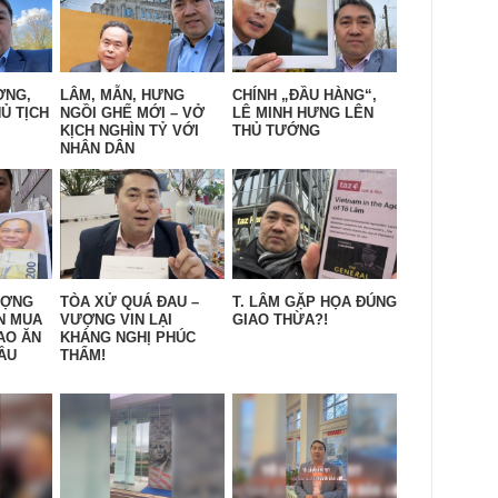
ỜNG,
LÂM, MẪN, HƯNG
CHÍNH „ĐẦU HÀNG“,
Ủ TỊCH
NGỒI GHẾ MỚI – VỞ
LÊ MINH HƯNG LÊN
KỊCH NGHÌN TỶ VỚI
THỦ TƯỚNG
NHÂN DÂN
ƯỢNG
TÒA XỬ QUÁ ĐAU –
T. LÂM GẶP HỌA ĐÚNG
N MUA
VƯỢNG VIN LẠI
GIAO THỪA?!
AO ĂN
KHÁNG NGHỊ PHÚC
ẦU
THẨM!