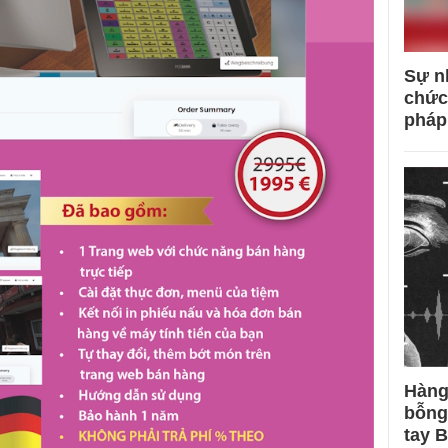
Sự n
chức
pháp
Hàng
bỗng
tay 