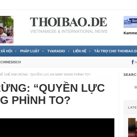
RTVS) công bố thông tin bà Nguyễn Thị Thanh Nhàn trốn sang
XÃ HỘI
PHÁP LUẬT
TV&RADIO
LIÊN HỆ
TÀI TRỢ CHO THOIBAO.D
CHINESISCH
F
ĐẾ CHẾ ANH RỪNG: “QUYỀN LỰC AN NINH” ĐANG PHÌNH TO?
SEARC
RỪNG: “QUYỀN LỰC
G PHÌNH TO?
LAT