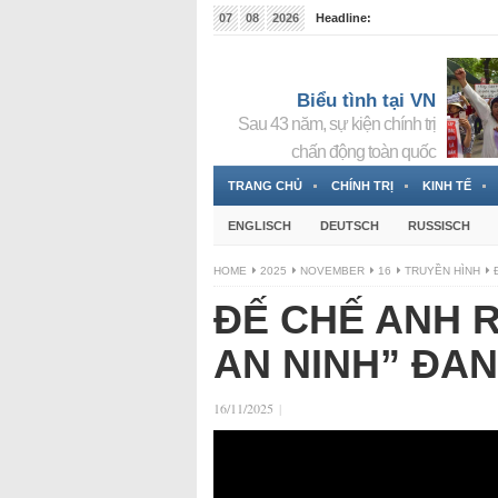
07
08
2026
Headline:
Đài phát thanh và Truyền hình nhà nước Slovakia (
Đức!
3 Jahren ago
Biểu tình tại VN
Sau 43 năm, sự kiện chính trị
chấn động toàn quốc
TRANG CHỦ
CHÍNH TRỊ
KINH TẾ
ENGLISCH
DEUTSCH
RUSSISCH
HOME
2025
NOVEMBER
16
TRUYỀN HÌNH
ĐẾ CHẾ ANH 
AN NINH” ĐAN
16/11/2025
|