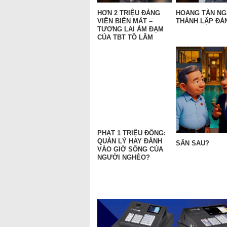
HƠN 2 TRIỆU ĐẢNG
HOANG TÀN N
VIÊN BIẾN MẤT –
THÀNH LẬP ĐẢN
TƯƠNG LAI ẢM ĐẠM
CỦA TBT TÔ LÂM
PHẠT 1 TRIỆU ĐỒNG:
QUẢN LÝ HAY ĐÁNH
SÂN SAU?
VÀO GIỜ SỐNG CỦA
NGƯỜI NGHÈO?