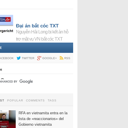
Đại án bắt cóc TXT
Nguyễn Hải Long bị kết án hỗ
trợ mật vụ VN bắt cóc TXT
E
ACEBOOK
TWITTER
GOOGLE+
RSS
H
EST
POPULAR
COMMENTS
TAGS
RFA en vietnamita entra en la
lista de «reaccionarios» del
Gobierno vietnamita