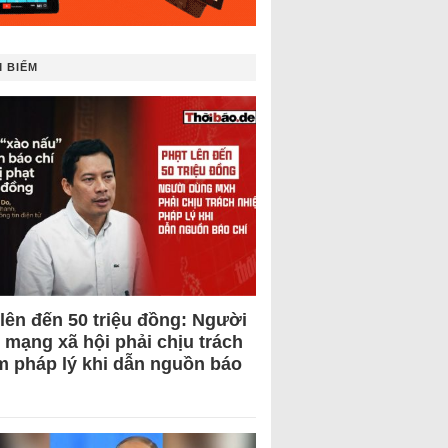
 BIẾM
 lên đến 50 triệu đồng: Người
 mạng xã hội phải chịu trách
m pháp lý khi dẫn nguồn báo