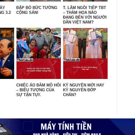
GÀY
ĐẬP BỎ BỨC TƯỜNG
T. LÂM NGỒI TIẾP TBT
G 3.2
CỘNG SẢN!
– THẢM HỌA NÀO
ĐANG ĐẾN VỚI NGƯỜI
DÂN VIỆT NAM?
CHIẾC ÁO ĐẦM MỒ HÔI
KỶ NGUYÊN MỚI HAY
– BIỂU TƯỢNG CỦA
KỶ NGUYÊN ĐỚP
SỰ TẬN TỤY.
CHÁN?