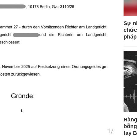
Sự n
chức
pháp
Hàng
bỗng
tay 