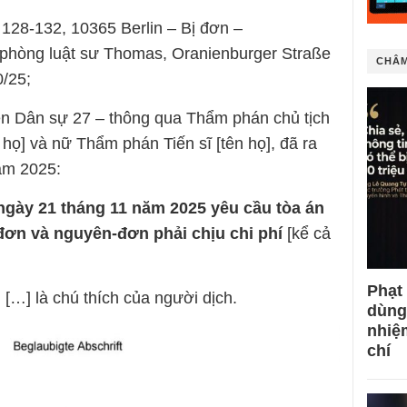
128-132, 10365 Berlin – Bị đơn –
ăn phòng luật sư Thomas, Oranienburger Straße
CHÂM
0/25;
iện Dân sự 27 – thông qua Thẩm phán chủ tịch
 họ] và nữ Thẩm phán Tiến sĩ [tên họ], đã ra
ăm 2025:
gày 21 tháng 11 năm 2025 yêu cầu tòa án
ị-đơn và nguyên-đơn phải chịu chi phí
[kể cả
Phạt
[…] là chú thích của người dịch.
dùng
nhiệ
chí