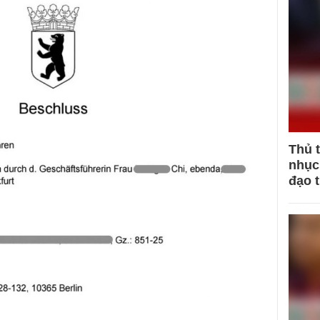
Thủ 
nhục 
đạo 