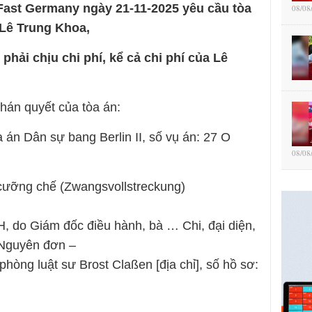
nFast Germany ngày 21-11-2025 yêu cầu tòa
08/08
i Lê Trung Khoa,
phải chịu chi phí, kể cả chi phí của Lê
hán quyết của tòa án:
 án Dân sự bang Berlin II, số vụ án: 27 O
08/08
 cưỡng chế (Zwangsvollstreckung)
 do Giám đốc điều hành, bà … Chi, đại diện,
– Nguyên đơn –
 phòng luật sư Brost Claßen [địa chỉ], số hồ sơ: