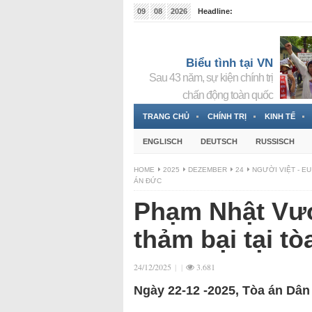
09
08
2026
Headline:
Đài phát thanh và Truyền hình nhà nước Slovakia (
Đức!
3 Jahren ago
Biểu tình tại VN
Sau 43 năm, sự kiện chính trị
chấn động toàn quốc
TRANG CHỦ
CHÍNH TRỊ
KINH TẾ
ENGLISCH
DEUTSCH
RUSSISCH
HOME
2025
DEZEMBER
24
NGƯỜI VIỆT - EU
ÁN ĐỨC
Phạm Nhật Vượ
thảm bại tại t
24/12/2025
|
|
3.681
Ngày 22-12 -2025, Tòa án Dân 