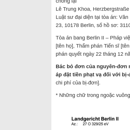
chống lại
Lê Trung Khoa, Herzbergstraße 
Luật sư đại diện tại tòa án: V
23, 10178 Berlin, số hồ sơ: 311
Tòa án bang Berlin II – Pháp v
[tên họ], Thẩm phán Tiến sĩ [tên
phán quyết ngày 22 tháng 12 n
Bác bỏ đơn của nguyên-đơn n
áp đặt tiền phạt vạ đối với b
chi phí của bị-đơn].
* Những chữ trong ngoặc vuông 