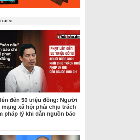
 BIẾM
 lên đến 50 triệu đồng: Người
 mạng xã hội phải chịu trách
m pháp lý khi dẫn nguồn báo