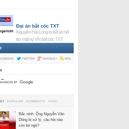
Đại án bắt cóc TXT
Nguyễn Hải Long bị kết án hỗ
trợ mật vụ VN bắt cóc TXT
E
ACEBOOK
TWITTER
GOOGLE+
RSS
H
EST
POPULAR
COMMENTS
TAGS
Bắc ninh: Ông Nguyễn Văn
Dũng bị xử lý, câu hỏi nào
còn bỏ ngỏ?