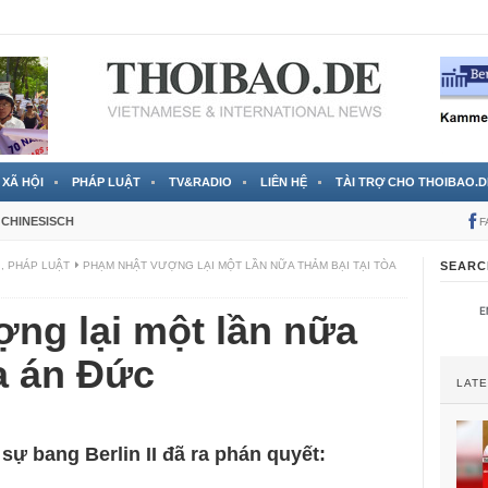
RTVS) công bố thông tin bà Nguyễn Thị Thanh Nhàn trốn sang
XÃ HỘI
PHÁP LUẬT
TV&RADIO
LIÊN HỆ
TÀI TRỢ CHO THOIBAO.D
CHINESISCH
F
,
PHÁP LUẬT
PHẠM NHẬT VƯỢNG LẠI MỘT LẦN NỮA THẢM BẠI TẠI TÒA
SEARC
ng lại một lần nữa
òa án Đức
LAT
sự bang Berlin II đã ra phán quyết: