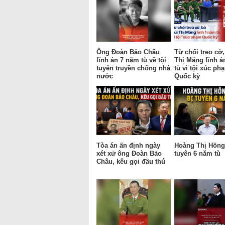
Ông Đoàn Bảo Châu
Từ chối treo cờ,
lĩnh án 7 năm tù về tội
Thị Măng lĩnh á
tuyên truyền chống nhà
tù vì tội xúc ph
nước
Quốc kỳ
Tòa án ấn định ngày
Hoàng Thị Hồng 
xét xử ông Đoàn Bảo
tuyên 6 năm tù
Châu, kêu gọi đầu thú