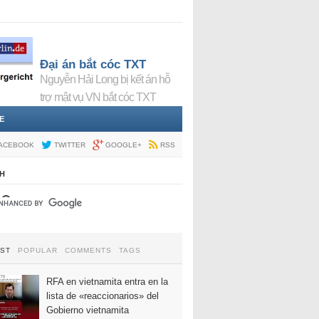
Đại án bắt cóc TXT
Nguyễn Hải Long bị kết án hỗ
trợ mật vụ VN bắt cóc TXT
E
ACEBOOK
TWITTER
GOOGLE+
RSS
H
EST
POPULAR
COMMENTS
TAGS
RFA en vietnamita entra en la
lista de «reaccionarios» del
Gobierno vietnamita