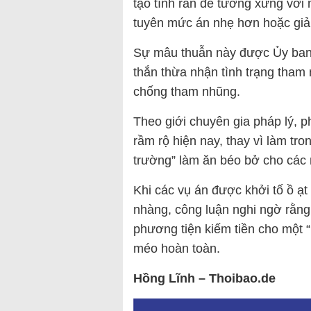
tạo tính răn đe tương xứng với m
tuyên mức án nhẹ hơn hoặc giả
Sự mâu thuẫn này được Ủy ban 
thắn thừa nhận tình trạng tham
chống tham nhũng.
Theo giới chuyên gia pháp lý, 
rầm rộ hiện nay, thay vì làm tro
trường” làm ăn béo bở cho các 
Khi các vụ án được khởi tố ồ ạ
nhàng, công luận nghi ngờ rằng
phương tiện kiếm tiền cho một “
méo hoàn toàn.
Hồng Lĩnh – Thoibao.de