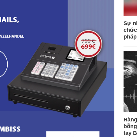
Sự n
chức
pháp
Hàng
bỗng
tay 