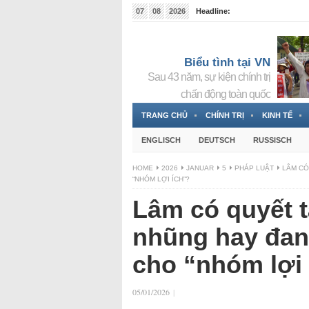
07
08
2026
Headline:
Đài phát thanh và Truyền hình nhà nước Slovakia (
Đức!
3 Jahren ago
Biểu tình tại VN
Sau 43 năm, sự kiện chính trị
chấn động toàn quốc
TRANG CHỦ
CHÍNH TRỊ
KINH TẾ
ENGLISCH
DEUTSCH
RUSSISCH
HOME
2026
JANUAR
5
PHÁP LUẬT
LÂM CÓ
“NHÓM LỢI ÍCH”?
Lâm có quyết 
nhũng hay đang
cho “nhóm lợi
05/01/2026
|