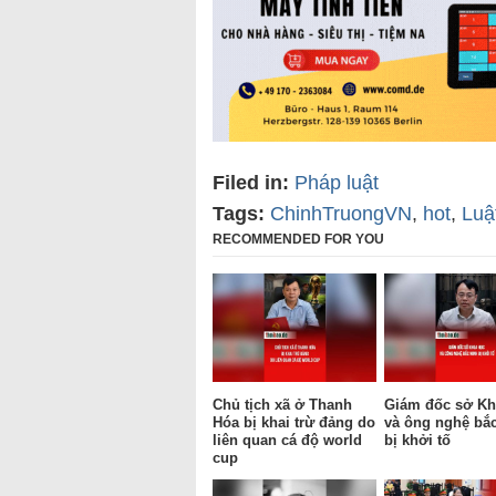
Filed in:
Pháp luật
Tags:
ChinhTruongVN
,
hot
,
Luậ
RECOMMENDED FOR YOU
Chủ tịch xã ở Thanh
Giám đốc sở Kh
Hóa bị khai trừ đảng do
và ông nghệ bắ
liên quan cá độ world
bị khởi tố
cup