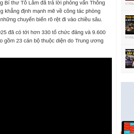
 Bí thư Tô Lâm đã trả lời phỏng vấn Thông
07/08
ng khẳng định mạnh mẽ về công tác phòng
hững chuyển biến rõ rệt đi vào chiều sâu.
25 đã có tới hơn 330 tổ chức đảng và 9.600
07/08
bao gồm 23 cán bộ thuộc diện do Trung ương