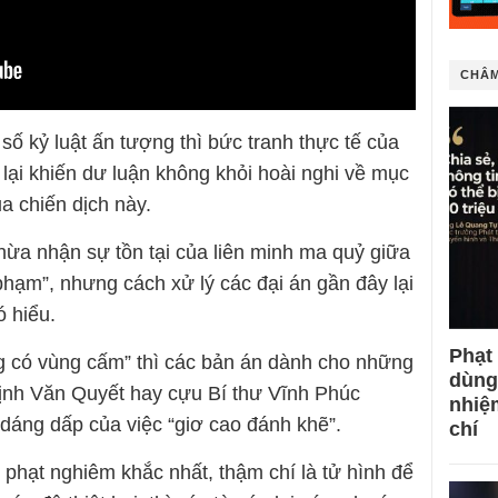
CHÂM
ố kỷ luật ấn tượng thì bức tranh thực tế của
lại khiến dư luận không khỏi hoài nghi về mục
ủa chiến dịch này.
ừa nhận sự tồn tại của liên minh ma quỷ giữa
phạm”, nhưng cách xử lý các đại án gần đây lại
ó hiểu.
Phạt
g có vùng cấm” thì các bản án dành cho những
dùng
ịnh Văn Quyết hay cựu Bí thư Vĩnh Phúc
nhiệ
dáng dấp của việc “giơ cao đánh khẽ”.
chí
 phạt nghiêm khắc nhất, thậm chí là tử hình để