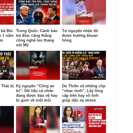
 bà Bùi
Trung Quốc: Cảnh báo
Tự nguyện nhận tội
n 1 năm
trả đũa, căng thẳng
được hưởng khoan
ạm
công nghệ leo thang
hồng
với Mỹ
Thái bị
Kỷ nguyên “Công an
Du Thiên và những clip
trị”: Dữ liệu cá nhân
“nhạc nịnh”: Lấy lòng
đang được bảo vệ hay
cấp trên hay vô tình
bị gom về một mối
giúp dân xả stress