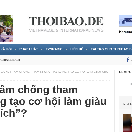
RTVS) công bố thông tin bà Nguyễn Thị Thanh Nhàn trốn sang
XÃ HỘI
PHÁP LUẬT
TV&RADIO
LIÊN HỆ
TÀI TRỢ CHO THOIBAO.D
CHINESISCH
F
 QUYẾT TÂM CHỐNG THAM NHŨNG HAY ĐANG TẠO CƠ HỘI LÀM GIÀU CHO
SEARC
tâm chống tham
 tạo cơ hội làm giàu
LAT
 ích”?