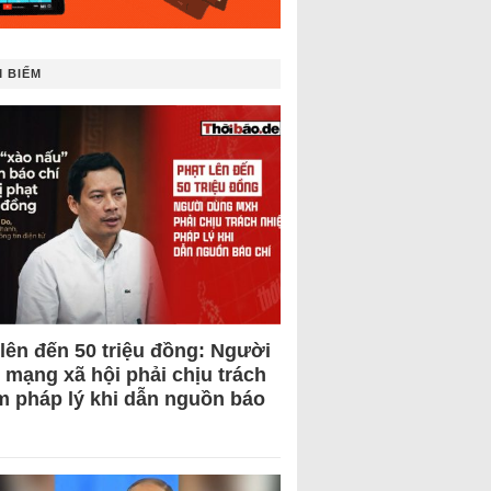
 BIẾM
 lên đến 50 triệu đồng: Người
 mạng xã hội phải chịu trách
m pháp lý khi dẫn nguồn báo