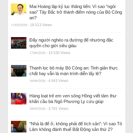
Mai Hoàng lập kỷ lục thăng tiến: Vì sao “ngôi
sao” Tây Bắc trở thành điểm nóng của Bộ Công
an?
11/05/2026
- 18.513 Views
Đẩy người nghèo ra đường để nhường đặc
quyền cho giới siêu giàu
17/06/2026
- 14.530 Views
Thanh lọc bộ máy Bộ Công an: Tinh giản thực
chất hay vẫn là màn trình diễn lấy lệ?
16/06/2026
- 4.943 Views
Hàng loạt trẻ em ven sông Hồng viết tâm thư
khẩn cầu bà Ngô Phương Ly cứu giúp
28/05/2026
- 3.781 Views
“Nhà là để ở, không phải để tích sản”: Vì sao Tô
Lâm không đánh thuế Bất Động sản thứ 2?