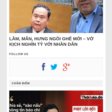
LÂM, MẪN, HƯNG NGỒI GHẾ MỚI – VỞ
KỊCH NGHÌN TỶ VỚI NHÂN DÂN
FOLLOW US
CHÂM BIẾM