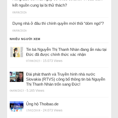
kết nguồn cung lại bị thử thách?
08/08/2026
Dựng nhà ở đâu thì chính quyền mới thôi “dòm ngó”?
08/08/2026
NHIỀU NGƯỜI XEM
Tin bà Nguyễn Thị Thanh Nhàn đang ẩn náu tại
Đức đã được chính thức xác nhận
07/08/2023
- 15.073 Views
Đài phát thanh và Truyền hình nhà nước
Slovakia (RTVS) công bố thông tin bà Nguyễn
Thị Thanh Nhàn trốn sang Đức!
06/08/2023
- 5.165 Views
Ủng hộ Thoibao.de
15/02/2018
- 24.073 Views