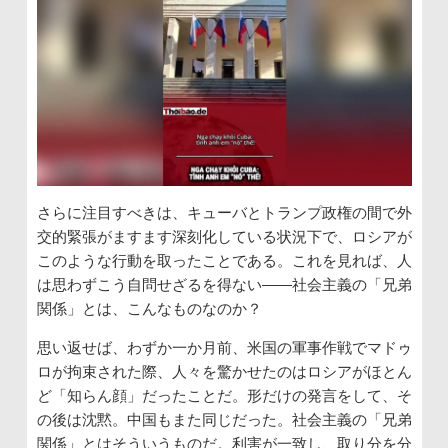
さらに注目すべきは、キューバとトランプ政権の間で外
交的緊張がますます深刻化している状況下で、ロシアが
このような行動を取ったことである。これを見れば、人
は思わずこう自問せざるを得ない――社会主義の「兄弟
関係」とは、こんなものなのか？
思い返せば、わずか一か月前、米国の軍事作戦でマドゥ
ロが拘束された際、人々を驚かせたのはロシアがほとん
ど「知らん顔」だったことだ。形だけの発言をして、そ
の後は沈黙。中国もまた同じだった。社会主義の「兄弟
関係」とはそういうものだ。利害が一致し、取り分を分