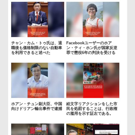
チャン・カム・トゥ氏は、退
Facebookユーザーのホア
職後も価格制限のない自動車
ン・ティ・ホン氏が国家反逆
を利用できると述べた
罪で懲役6年の判決を受ける
ホアン・チュン副大臣、中国
絵文字リアクションをした市
向けドリアン輸出事件で逮捕
民を処罰することは、行政権
の濫用を示す証左である。