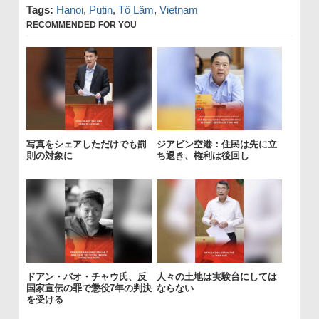
Tags:
Hanoi
,
Putin
,
Tô Lâm
,
Vietnam
RECOMMENDED FOR YOU
写真をシェアしただけでも罰
ジアビン空港：住民は先に立
則の対象に
ち退き、権利は後回し
ドアン・バオ・チャウ氏、反
人々の土地は実験台にしては
国家宣伝の罪で懲役7年の判決
ならない
を受ける