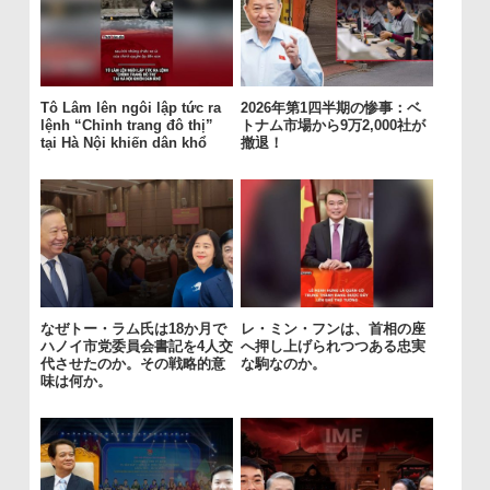
Tô Lâm lên ngôi lập tức ra
2026年第1四半期の惨事：ベ
lệnh “Chỉnh trang đô thị”
トナム市場から9万2,000社が
tại Hà Nội khiến dân khổ
撤退！
なぜトー・ラム氏は18か月で
レ・ミン・フンは、首相の座
ハノイ市党委員会書記を4人交
へ押し上げられつつある忠実
代させたのか。その戦略的意
な駒なのか。
味は何か。