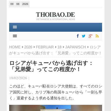
09
08
2026
HOME
2026
FEBRUAR
18
JAPANISCH
ロシア
がキューバから逃げ出す：「兄弟愛」ってこの程度か！
ロシアがキューバから逃げ出す：
「兄弟愛」ってこの程度か！
18/02/2026
|
このほど、キューバ駐在ロシア大使館は、すべてのロシ
ア国民に対し、カリブ海の島国キューバから「一刻も早
く」退避するよう求める通知を出した。