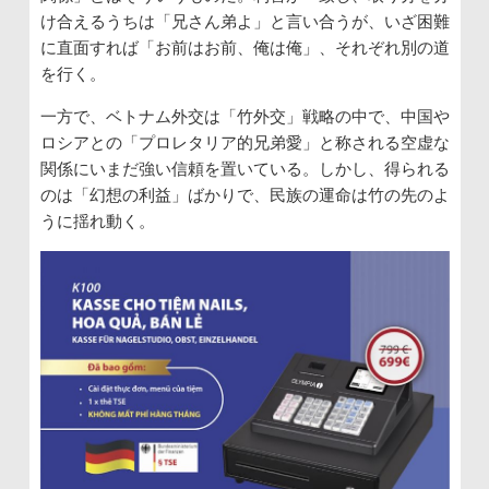
け合えるうちは「兄さん弟よ」と言い合うが、いざ困難
に直面すれば「お前はお前、俺は俺」、それぞれ別の道
を行く。
一方で、ベトナム外交は「竹外交」戦略の中で、中国や
ロシアとの「プロレタリア的兄弟愛」と称される空虚な
関係にいまだ強い信頼を置いている。しかし、得られる
のは「幻想の利益」ばかりで、民族の運命は竹の先のよ
うに揺れ動く。