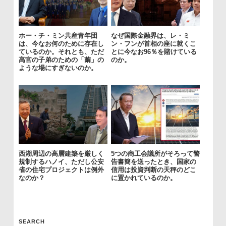
ホー・チ・ミン共産青年団
なぜ国際金融界は、レ・ミ
は、今なお何のために存在し
ン・フンが首相の座に就くこ
ているのか。それとも、ただ
とに今なお96％を賭けている
高官の子弟のための「繭」の
のか。
ような場にすぎないのか。
西湖周辺の高層建築を厳しく
5つの商工会議所がそろって警
規制するハノイ、ただし公安
告書簡を送ったとき、国家の
省の住宅プロジェクトは例外
信用は投資判断の天秤のどこ
なのか？
に置かれているのか。
SEARCH