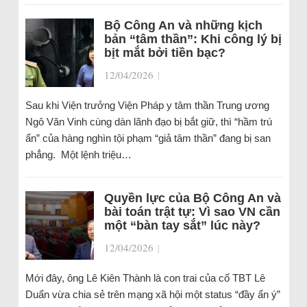
Bộ Công An và những kịch
bản “tâm thần”: Khi công lý bị
bịt mắt bởi tiền bạc?
12/04/2026
|
Sau khi Viện trưởng Viện Pháp y tâm thần Trung ương
Ngô Văn Vinh cùng dàn lãnh đạo bị bắt giữ, thì “hầm trú
ẩn” của hàng nghìn tội phạm “giả tâm thần” đang bị san
phẳng. Một lệnh triệu…
Quyền lực của Bộ Công An và
bài toán trật tự: Vì sao VN cần
một “bàn tay sắt” lúc này?
12/04/2026
|
Mới đây, ông Lê Kiên Thành là con trai của cố TBT Lê
Duẩn vừa chia sẻ trên mạng xã hội một status “đầy ẩn ý”