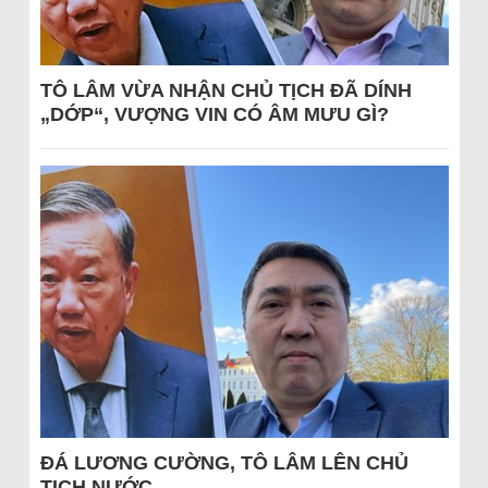
TÔ LÂM VỪA NHẬN CHỦ TỊCH ĐÃ DÍNH
„DỚP“, VƯỢNG VIN CÓ ÂM MƯU GÌ?
ĐÁ LƯƠNG CƯỜNG, TÔ LÂM LÊN CHỦ
TỊCH NƯỚC