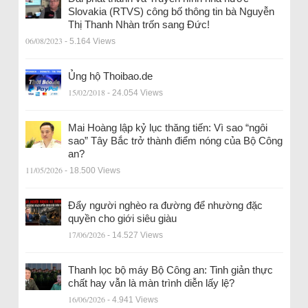
Slovakia (RTVS) công bố thông tin bà Nguyễn
Thị Thanh Nhàn trốn sang Đức!
06/08/2023
- 5.164 Views
Ủng hộ Thoibao.de
15/02/2018
- 24.054 Views
Mai Hoàng lập kỷ lục thăng tiến: Vì sao “ngôi
sao” Tây Bắc trở thành điểm nóng của Bộ Công
an?
11/05/2026
- 18.500 Views
Đẩy người nghèo ra đường để nhường đặc
quyền cho giới siêu giàu
17/06/2026
- 14.527 Views
Thanh lọc bộ máy Bộ Công an: Tinh giản thực
chất hay vẫn là màn trình diễn lấy lệ?
16/06/2026
- 4.941 Views