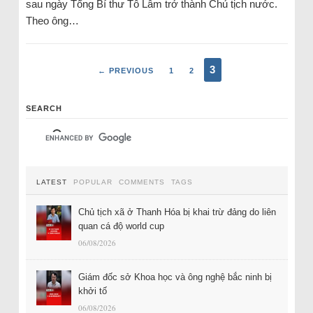
sau ngày Tổng Bí thư Tô Lâm trở thành Chủ tịch nước.
Theo ông…
3
← PREVIOUS
1
2
SEARCH
LATEST
POPULAR
COMMENTS
TAGS
Chủ tịch xã ở Thanh Hóa bị khai trừ đảng do liên
quan cá độ world cup
06/08/2026
Giám đốc sở Khoa học và ông nghệ bắc ninh bị
khởi tố
06/08/2026