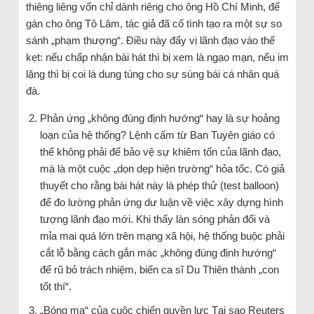
thiêng liêng vốn chỉ dành riêng cho ông Hồ Chí Minh, để
gán cho ông Tô Lâm, tác giả đã cố tình tạo ra một sự so
sánh „phạm thượng“. Điều này đẩy vị lãnh đạo vào thế
kẹt: nếu chấp nhận bài hát thì bị xem là ngạo mạn, nếu im
lặng thì bị coi là dung túng cho sự sùng bái cá nhân quá
đà.
Phản ứng „không đúng định hướng“ hay là sự hoảng
loạn của hệ thống? Lệnh cấm từ Ban Tuyên giáo có
thể không phải để bảo vệ sự khiêm tốn của lãnh đạo,
mà là một cuộc „dọn dẹp hiện trường“ hỏa tốc. Có giả
thuyết cho rằng bài hát này là phép thử (test balloon)
để đo lường phản ứng dư luận về việc xây dựng hình
tượng lãnh đạo mới. Khi thấy làn sóng phản đối và
mỉa mai quá lớn trên mạng xã hội, hệ thống buộc phải
cắt lỗ bằng cách gắn mác „không đúng định hướng“
để rũ bỏ trách nhiệm, biến ca sĩ Du Thiên thành „con
tốt thí“.
„Bóng ma“ của cuộc chiến quyền lực Tại sao Reuters