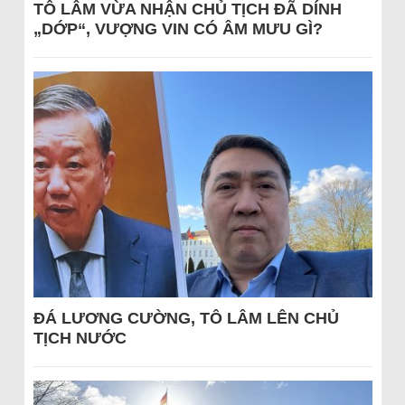
TÔ LÂM VỪA NHẬN CHỦ TỊCH ĐÃ DÍNH
„DỚP“, VƯỢNG VIN CÓ ÂM MƯU GÌ?
ĐÁ LƯƠNG CƯỜNG, TÔ LÂM LÊN CHỦ
TỊCH NƯỚC