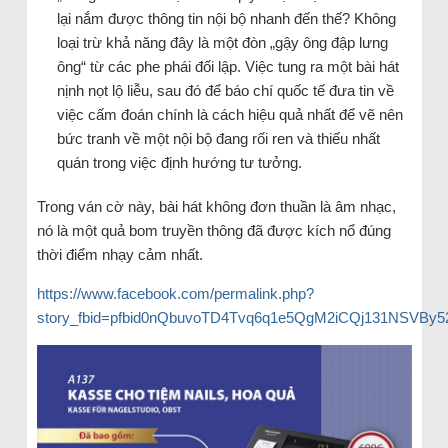
lại nắm được thông tin nội bộ nhanh đến thế? Không
loại trừ khả năng đây là một đòn „gậy ông đập lưng
ông“ từ các phe phái đối lập. Việc tung ra một bài hát
nịnh nọt lộ liễu, sau đó để báo chí quốc tế đưa tin về
việc cấm đoán chính là cách hiệu quả nhất để vẽ nên
bức tranh về một nội bộ đang rối ren và thiếu nhất
quán trong việc định hướng tư tưởng.
Trong ván cờ này, bài hát không đơn thuần là âm nhạc,
nó là một quả bom truyền thông đã được kích nổ đúng
thời điểm nhạy cảm nhất.
https://www.facebook.com/permalink.php?
story_fbid=pfbid0nQbuvoTD4Tvq6q1e5QgM2iCQj131NSVBy