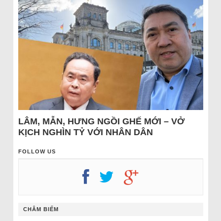
LÂM, MẪN, HƯNG NGỒI GHẾ MỚI – VỞ
KỊCH NGHÌN TỶ VỚI NHÂN DÂN
FOLLOW US
CHÂM BIẾM