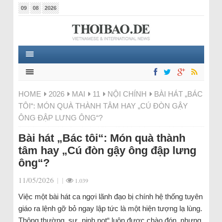
09
08
2026
HOME
2026
MAI
11
NỘI CHÍNH
BÀI HÁT „BÁC
TÔI“: MÓN QUÀ THÀNH TÂM HAY „CÚ ĐÒN GẬY
ÔNG ĐẬP LƯNG ÔNG“?
Bài hát „Bác tôi“: Món quà thành
tâm hay „Cú đòn gậy ông đập lưng
ông“?
11/05/2026
|
|
1.039
Việc một bài hát ca ngợi lãnh đạo bị chính hệ thống tuyên
giáo ra lệnh gỡ bỏ ngay lập tức là một hiện tượng lạ lùng.
Thông thường, sự „nịnh nọt“ luôn được chào đón, nhưng