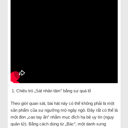
Chiêu trò „Sát nhân tâm“ bằng sự quá lố
Theo giới quan sát, bài hát này có thể không phải là một
sản phẩm của sự ngưỡng mộ ngây ngô. Đây rất có thể là
một đòn „cao tay ấn“ nhằm mục đích hạ bệ uy tín (ngụy
quân tử). Bằng cách dùng từ „Bác“, một danh xưng