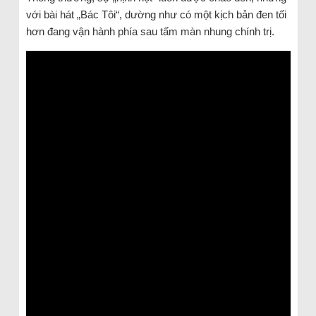
với bài hát „Bác Tôi“, dường như có một kịch bản đen tối
hơn đang vận hành phía sau tấm màn nhung chính trị.