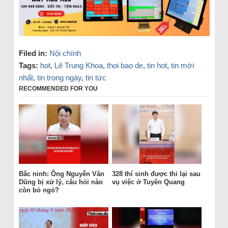
Filed in:
Nội chính
Tags:
hot
,
Lê Trung Khoa
,
thoi bao de
,
tin hot
,
tin mới
nhất
,
tin trong ngày
,
tin tức
RECOMMENDED FOR YOU
Bắc ninh: Ông Nguyễn Văn
328 thí sinh được thi lại sau
Dũng bị xử lý, câu hỏi nào
vụ việc ở Tuyên Quang
còn bỏ ngỏ?