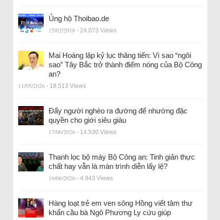
Ủng hộ Thoibao.de
15/02/2018
- 24.073 Views
Mai Hoàng lập kỷ lục thăng tiến: Vì sao “ngôi
sao” Tây Bắc trở thành điểm nóng của Bộ Công
an?
11/05/2026
- 18.513 Views
Đẩy người nghèo ra đường để nhường đặc
quyền cho giới siêu giàu
17/06/2026
- 14.530 Views
Thanh lọc bộ máy Bộ Công an: Tinh giản thực
chất hay vẫn là màn trình diễn lấy lệ?
16/06/2026
- 4.943 Views
Hàng loạt trẻ em ven sông Hồng viết tâm thư
khẩn cầu bà Ngô Phương Ly cứu giúp