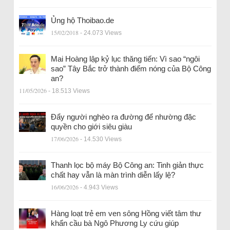
Ủng hộ Thoibao.de
15/02/2018
- 24.073 Views
Mai Hoàng lập kỷ lục thăng tiến: Vì sao “ngôi
sao” Tây Bắc trở thành điểm nóng của Bộ Công
an?
11/05/2026
- 18.513 Views
Đẩy người nghèo ra đường để nhường đặc
quyền cho giới siêu giàu
17/06/2026
- 14.530 Views
Thanh lọc bộ máy Bộ Công an: Tinh giản thực
chất hay vẫn là màn trình diễn lấy lệ?
16/06/2026
- 4.943 Views
Hàng loạt trẻ em ven sông Hồng viết tâm thư
khẩn cầu bà Ngô Phương Ly cứu giúp