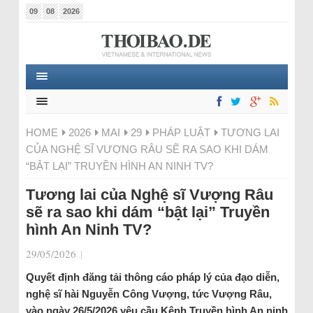
09
08
2026
HOME
2026
MAI
29
PHÁP LUẬT
TƯƠNG LAI
CỦA NGHỆ SĨ VƯỢNG RÂU SẼ RA SAO KHI DÁM
“BẬT LẠI” TRUYỀN HÌNH AN NINH TV?
Tương lai của Nghệ sĩ Vượng Râu
sẽ ra sao khi dám “bật lại” Truyền
hình An Ninh TV?
29/05/2026
|
Quyết định đăng tải thông cáo pháp lý của đạo diễn,
nghệ sĩ hài Nguyễn Công Vượng, tức Vượng Râu,
vào ngày 26/5/2026 yêu cầu Kênh Truyền hình An ninh