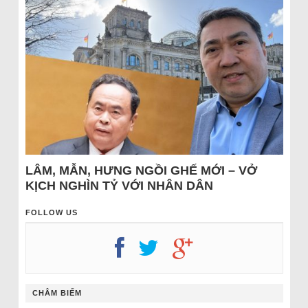
LÂM, MẪN, HƯNG NGỒI GHẾ MỚI – VỞ
KỊCH NGHÌN TỶ VỚI NHÂN DÂN
FOLLOW US
CHÂM BIẾM