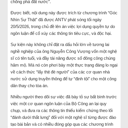
chống phá đất nước”.
Được biết, nội dung này được trích từ chương trình “Góc
Nhìn Sự Thật” đã được ANTV phát sóng tối ngày
20/5/2026, trong chủ đề lên án việc lợi dụng quyền tự do
ngôn luận để cổ xúy các thông tin tiêu cực, và độc hại.
Sự kiện này không chỉ đặt ra dấu hỏi lớn về tương lai
nghề nghiệp của ông Nguyễn Công Vượng vốn một nghệ
sĩ có tên tuổi, và đầy tài năng được số đông công chúng
hâm mộ. Mà nó còn phơi bày một thực trạng đáng lo ngại
về cách thức “lấy thịt đè người” của các cơ quan nhà
nước sử dụng truyền thông để tự “định tội” cho một công
dân thay cho tòa án.
Nhiều người theo dõi sự việc đã bày tỏ sự bất bình trước
việc một cơ quan ngôn luận của Bộ Công an lại quy
chụp, và đưa ra các thông tin thiếu kiểm chứng theo lối
“đánh dưới thắt lưng” đối với một nghệ sĩ từng được đào
tạo bài bản và có nhiều đóng góp qua các chương trình