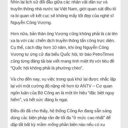
Nhìn lại lịch sử đối đầu giữa các nhân vật dân sự và
truyền thông nhà nước tại Việt Nam, giới quan sát đều tỏ
ra bi quan về kết cục sẽ không mấy tốt đẹp của nghệ sĩ
Nguyễn Công Vượng.
Hơn nữa, bản thân ông Vượng cũng không phải là cái tên
xa lạ với các chiến dịch truyền thông tấn công trực diện.
Cụ thể, cách đây hơn 10 năm, khi ông Nguyễn Công
Vượng tự ứng cử đại biểu Quốc hội, tờ báo PetroTimes
cũng từng đăng tải bài viết mang tính miệt thị với tiêu đề
“Quốc hội không phải là phường chèo”.
Và cho đến nay, vụ việc trong quá khứ lại được nhắc lặp
lại với một cường độ nặng nề hơn từ ANTV – Cơ quan
ngôn luận của Bộ Công an là một tín hiệu “đặc biệt nguy
hiểm”, và hết sức đáng lo ngại.
Điều đó đã cho thấy, hệ thống Công An đang sẵn sàng
dùng các biện pháp răn đe tối đa “ở mức cao nhất” để
dập tắt bất kỳ mầm mống phản biện nào nếu có xu