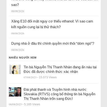
sao?
08/08/2026
Xăng E10 đối mặt nguy cơ thiếu ethanol: Vì sao cam
kết nguồn cung lại bị thử thách?
08/08/2026
Dựng nhà ở đâu thì chính quyền mới thôi “dòm ngó”?
08/08/2026
NHIỀU NGƯỜI XEM
Tin bà Nguyễn Thị Thanh Nhàn đang ẩn náu tại
Đức đã được chính thức xác nhận
07/08/2023
- 15.073 Views
Đài phát thanh và Truyền hình nhà nước
Slovakia (RTVS) công bố thông tin bà Nguyễn
Thị Thanh Nhàn trốn sang Đức!
06/08/2023
- 5.165 Views