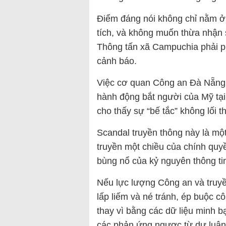
Điểm đáng nói không chỉ nằm ở
tích, và không muốn thừa nhận 
Thông tấn xã Campuchia phải ph
cảnh báo.
Việc cơ quan Công an Đà Nẵng 
hành động bắt người của Mỹ tại
cho thấy sự “bế tắc” không lối 
Scandal truyền thông này là mộ
truyền một chiều của chính quy
bùng nổ của kỷ nguyên thông t
Nếu lực lượng Công an và truyền
lấp liếm và né tránh, ép buộc 
thay vì bằng các dữ liệu minh bạ
các phản ứng ngược từ dư luậ