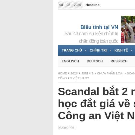
08
08
2026
Headline:
Đài phát thanh và Truyền hình nhà nước Slovakia (
Đức!
3 Jahren ago
Biểu tình tại VN
Sau 43 năm, sự kiện chính trị
chấn động toàn quốc
TRANG CHỦ
CHÍNH TRỊ
KINH TẾ
ENGLISCH
DEUTSCH
RUSSISCH
HOME
2026
JUNI
3
CHƯA PHÂN LOẠI
SCAN
CÔNG AN VIỆT NAM?
Scandal bắt 2
học đắt giá về
Công an Việt 
03/06/2026
|