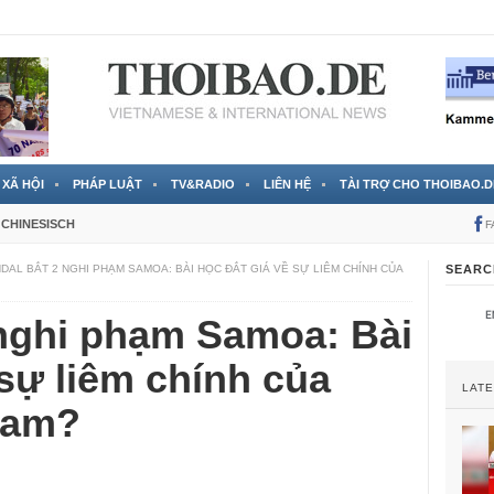
RTVS) công bố thông tin bà Nguyễn Thị Thanh Nhàn trốn sang
XÃ HỘI
PHÁP LUẬT
TV&RADIO
LIÊN HỆ
TÀI TRỢ CHO THOIBAO.D
CHINESISCH
F
DAL BẮT 2 NGHI PHẠM SAMOA: BÀI HỌC ĐẮT GIÁ VỀ SỰ LIÊM CHÍNH CỦA
SEARC
 nghi phạm Samoa: Bài
 sự liêm chính của
LAT
Nam?