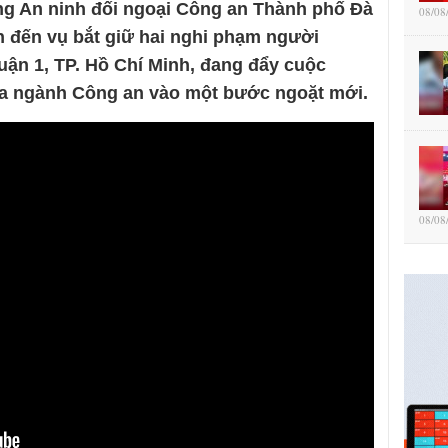
ng An ninh đối ngoại Công an Thành phố Đà
08/08
n đến vụ bắt giữ hai nghi phạm người
uận 1, TP. Hồ Chí Minh, đang đẩy cuộc
ủa ngành Công an vào một bước ngoặt mới.
08/08