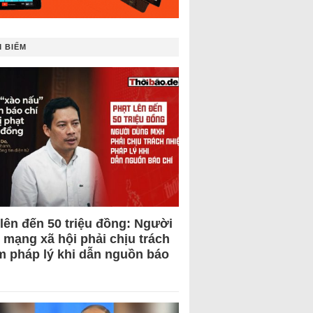
 BIẾM
 lên đến 50 triệu đồng: Người
 mạng xã hội phải chịu trách
m pháp lý khi dẫn nguồn báo