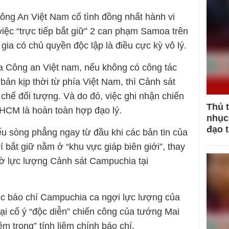
Công An Việt Nam cố tình đồng nhất hành vi
việc “trực tiếp bắt giữ” 2 can phạm Samoa trên
ia có chủ quyền độc lập là điều cực kỳ vô lý.
ía Công an Việt nam, nếu không có công tác
bản kịp thời từ phía Việt Nam, thì Cảnh sát
hế đối tượng. Và do đó, việc ghi nhận chiến
Thủ 
 HCM là hoàn toàn hợp đạo lý.
nhục 
đạo 
ếu sòng phẳng ngay từ đầu khi các bản tin của
í bắt giữ nằm ở “khu vực giáp biên giới”, thay
ờ lực lượng Cảnh sát Campuchia tại
ệc báo chí Campuchia ca ngợi lực lượng của
ại cố ý “độc diễn” chiến công của tướng Mai
m trọng” tính liêm chính báo chí.