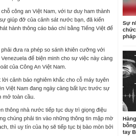
 chỗ công an Việt Nam, với tư duy ham thành
sự giúp đỡ của cảnh sát nước bạn, đã kiến
Sự n
át hành thông cáo báo chí bằng Tiếng Việt để
chức
pháp
phải đưa ra phép so sánh khiên cưỡng với
 Venezuela để biện minh cho sự việc này càng
thoát của Công An Việt Nam.
t lời cảnh báo nghiêm khắc cho cỗ máy tuyên
ền Việt Nam đang ngày càng bất lực trước sự
in mở toàn cầu.
 thông nhà nước tiếp tục duy trì giọng điệu
công chúng phải tin vào những thông tin mập mờ
Hàng
bỗng
ch, thì uy tín của họ sẽ tiếp tục bị bào mòn bởi
tay 
n.