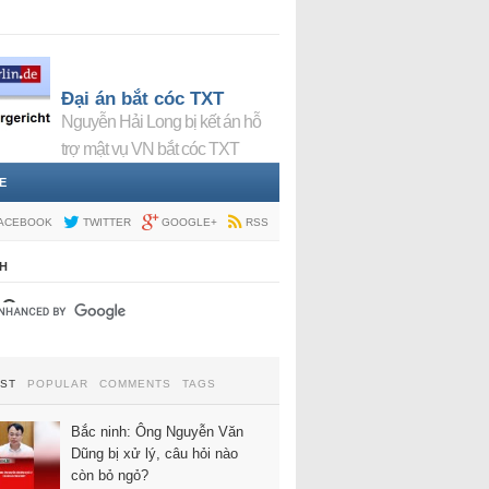
Đại án bắt cóc TXT
Nguyễn Hải Long bị kết án hỗ
trợ mật vụ VN bắt cóc TXT
E
ACEBOOK
TWITTER
GOOGLE+
RSS
H
EST
POPULAR
COMMENTS
TAGS
Bắc ninh: Ông Nguyễn Văn
Dũng bị xử lý, câu hỏi nào
còn bỏ ngỏ?