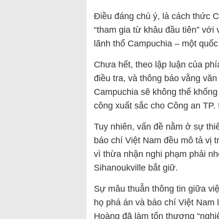
Điều đáng chú ý, là cách thức 
“tham gia từ khâu đầu tiên” với 
lãnh thổ Campuchia – một quốc g
Chưa hết, theo lập luận của ph
điều tra, và thông báo vằng văn 
Campuchia sẽ không thể khống c
công xuất sắc cho Công an TP.
Tuy nhiên, vấn đề nằm ở sự thi
báo chí Việt Nam đều mô tả vị tr
vì thừa nhận nghi phạm phải nh
Sihanoukville bắt giữ.
Sự mâu thuẫn thông tin giữa vi
họ phá án và báo chí Việt Nam l
Hoàng đã làm tổn thương “nghiê