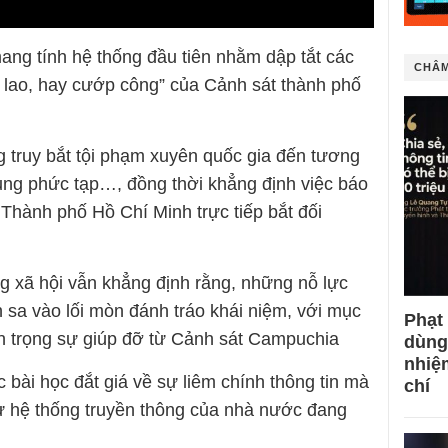
ng tính hệ thống đầu tiên nhằm dập tắt các
CHÂM
 lao, hay cướp công” của Cảnh sát thành phố
g truy bắt tội phạm xuyên quốc gia đến tương
 tụng phức tạp…, đồng thời khẳng định việc báo
Thành phố Hồ Chí Minh trực tiếp bắt đối
ng xã hội vẫn khẳng định rằng, những nỗ lực
 sa vào lối mòn đánh tráo khái niệm, với mục
Phạt
tôn trọng sự giúp đỡ từ Cảnh sát Campuchia
dùng
nhiệ
 bài học đắt giá về sự liêm chính thông tin mà
chí
ư hệ thống truyền thông của nhà nước đang