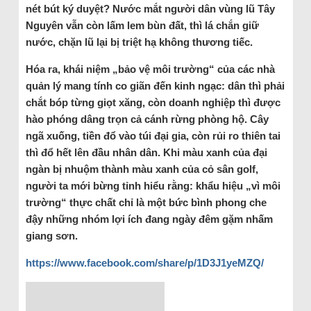
nét bút ký duyệt? Nước mắt người dân vùng lũ Tây
Nguyên vẫn còn lấm lem bùn đất, thì lá chắn giữ
nước, chặn lũ lại bị triệt hạ không thương tiếc.
Hóa ra, khái niệm „bảo vệ môi trường“ của các nhà
quản lý mang tính co giãn đến kinh ngạc: dân thì phải
chắt bóp từng giọt xăng, còn doanh nghiệp thì được
hào phóng dâng trọn cả cánh rừng phòng hộ. Cây
ngã xuống, tiền đổ vào túi đại gia, còn rủi ro thiên tai
thì đổ hết lên đầu nhân dân. Khi màu xanh của đại
ngàn bị nhuộm thành màu xanh của cỏ sân golf,
người ta mới bừng tỉnh hiểu rằng: khẩu hiệu „vì môi
trường“ thực chất chỉ là một bức bình phong che
đậy những nhóm lợi ích đang ngày đêm gặm nhấm
giang sơn.
https://www.facebook.com/share/p/1D3J1yeMZQ/