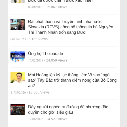
Đức đã được chính thức xác nhận
07/08/2023
- 15.067 Views
Đài phát thanh và Truyền hình nhà nước
Slovakia (RTVS) công bố thông tin bà Nguyễn
Thị Thanh Nhàn trốn sang Đức!
06/08/2023
- 5.165 Views
Ủng hộ Thoibao.de
15/02/2018
- 24.059 Views
Mai Hoàng lập kỷ lục thăng tiến: Vì sao “ngôi
sao” Tây Bắc trở thành điểm nóng của Bộ Công
an?
11/05/2026
- 18.505 Views
Đẩy người nghèo ra đường để nhường đặc
quyền cho giới siêu giàu
17/06/2026
- 14.527 Views