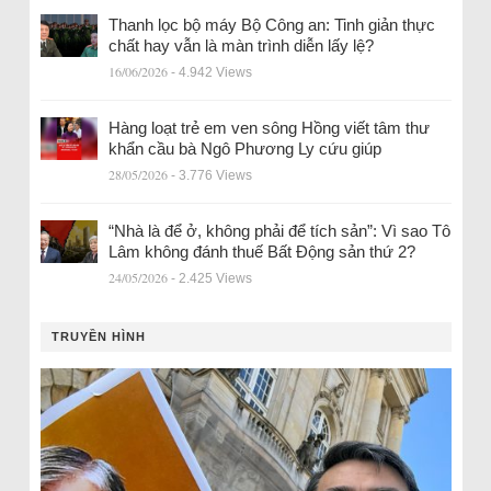
Thanh lọc bộ máy Bộ Công an: Tinh giản thực
chất hay vẫn là màn trình diễn lấy lệ?
16/06/2026
- 4.942 Views
Hàng loạt trẻ em ven sông Hồng viết tâm thư
khẩn cầu bà Ngô Phương Ly cứu giúp
28/05/2026
- 3.776 Views
“Nhà là để ở, không phải để tích sản”: Vì sao Tô
Lâm không đánh thuế Bất Động sản thứ 2?
24/05/2026
- 2.425 Views
TRUYỀN HÌNH