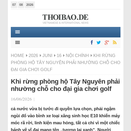
07
08
2026
HOME
2026
JUNI
16
NỘI CHÍNH
KHI RỪNG
PHÒNG HỘ TÂY NGUYÊN PHẢI NHƯỜNG CHỖ CHO
ĐẠI GIA CHƠI GOLF
Khi rừng phòng hộ Tây Nguyên phải
nhường chỗ cho đại gia chơi golf
16/06/2026
|
cả nước vừa bị tước đi quyền lựa chọn, phải ngậm
ngùi đổ vào bình xe loại xăng sinh học E10 khiến máy
móc rã rời, linh kiện mau hỏng, tất cả chỉ vì một chiếc
bánh vẽ vĩ đại mang tên „tương lai xanh“. Người