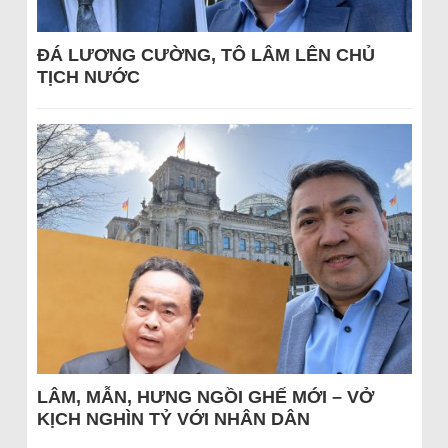
ĐÁ LƯƠNG CƯỜNG, TÔ LÂM LÊN CHỦ
TỊCH NƯỚC
LÂM, MẪN, HƯNG NGỒI GHẾ MỚI – VỞ
KỊCH NGHÌN TỶ VỚI NHÂN DÂN