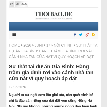
07
08
2026
HOME
2026
JUNI
17
NỘI CHÍNH
SỰ THẬT TẠI
DỰ ÁN GIA BÌNH: HÀNG TRĂM GIA ĐÌNH RƠI VÀO
CẢNH NHÀ TAN CỬA NÁT VÌ QUY HOẠCH ÁP ĐẶT
Sự thật tại dự án Gia Bình: Hàng
trăm gia đình rơi vào cảnh nhà tan
cửa nát vì quy hoạch áp đặt
17/06/2026
|
Người ta cứ ngỡ cơn lốc giải tỏa, càn quét sinh kế
chỉ là đặc sản riêng của dải đất ven sông Hồng Hà
Nội. Nhưng không, những người nông dân hiền lành