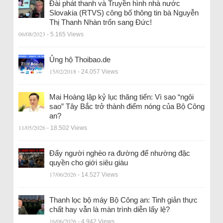
Đài phát thanh và Truyền hình nhà nước
Slovakia (RTVS) công bố thông tin bà Nguyễn
Thị Thanh Nhàn trốn sang Đức!
06/08/2023
- 5.165 Views
Ủng hộ Thoibao.de
15/02/2018
- 24.057 Views
Mai Hoàng lập kỷ lục thăng tiến: Vì sao “ngôi
sao” Tây Bắc trở thành điểm nóng của Bộ Công
an?
11/05/2026
- 18.502 Views
Đẩy người nghèo ra đường để nhường đặc
quyền cho giới siêu giàu
17/06/2026
- 14.527 Views
Thanh lọc bộ máy Bộ Công an: Tinh giản thực
chất hay vẫn là màn trình diễn lấy lệ?
16/06/2026
- 4.942 Views