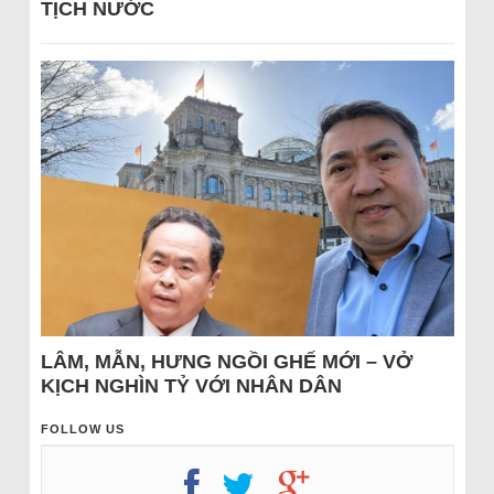
TỊCH NƯỚC
LÂM, MẪN, HƯNG NGỒI GHẾ MỚI – VỞ
KỊCH NGHÌN TỶ VỚI NHÂN DÂN
FOLLOW US