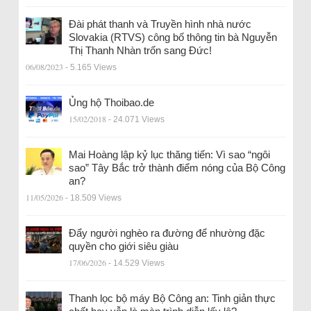
Đài phát thanh và Truyền hình nhà nước
Slovakia (RTVS) công bố thông tin bà Nguyễn
Thị Thanh Nhàn trốn sang Đức!
06/08/2023
- 5.165 Views
Ủng hộ Thoibao.de
15/02/2018
- 24.071 Views
Mai Hoàng lập kỷ lục thăng tiến: Vì sao “ngôi
sao” Tây Bắc trở thành điểm nóng của Bộ Công
an?
11/05/2026
- 18.509 Views
Đẩy người nghèo ra đường để nhường đặc
quyền cho giới siêu giàu
17/06/2026
- 14.529 Views
Thanh lọc bộ máy Bộ Công an: Tinh giản thực