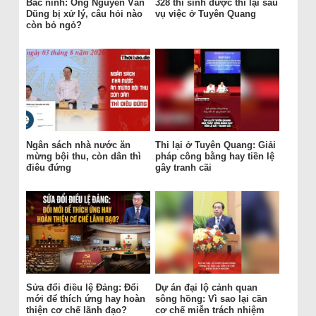
Bắc ninh: Ông Nguyễn Văn
328 thí sinh được thi lại sau
Dũng bị xử lý, câu hỏi nào
vụ việc ở Tuyên Quang
còn bỏ ngỏ?
Ngân sách nhà nước ăn
Thi lại ở Tuyên Quang: Giải
mừng bội thu, còn dân thì
pháp công bằng hay tiền lệ
điêu đứng
gây tranh cãi
Sửa đổi điều lệ Đảng: Đổi
Dự án đại lộ cảnh quan
mới để thích ứng hay hoàn
sông hồng: Vì sao lại cần
thiện cơ chế lãnh đạo?
cơ chế miễn trách nhiệm