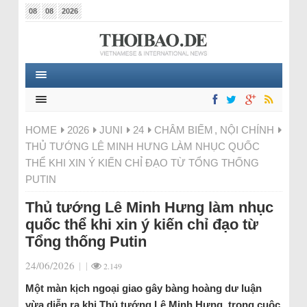
08
08
2026
HOME
2026
JUNI
24
CHÂM BIẾM
,
NỘI CHÍNH
THỦ TƯỚNG LÊ MINH HƯNG LÀM NHỤC QUỐC
THỂ KHI XIN Ý KIẾN CHỈ ĐẠO TỪ TỔNG THỐNG
PUTIN
Thủ tướng Lê Minh Hưng làm nhục
quốc thể khi xin ý kiến chỉ đạo từ
Tổng thống Putin
24/06/2026
|
|
2.149
Một màn kịch ngoại giao gây bàng hoàng dư luận
vừa diễn ra khi Thủ tướng Lê Minh Hưng, trong cuộc