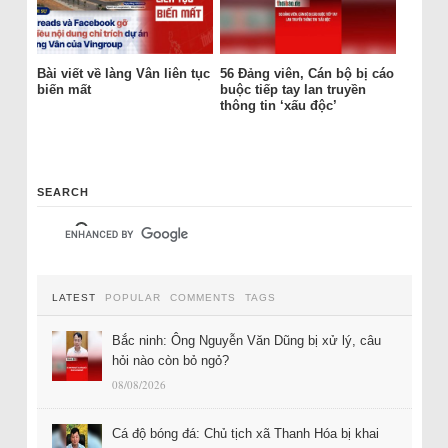
Bài viết về làng Vân liên tục
56 Đảng viên, Cán bộ bị cáo
biến mất
buộc tiếp tay lan truyền
thông tin ‘xấu độc’
SEARCH
LATEST
POPULAR
COMMENTS
TAGS
Bắc ninh: Ông Nguyễn Văn Dũng bị xử lý, câu
hỏi nào còn bỏ ngỏ?
08/08/2026
Cá độ bóng đá: Chủ tịch xã Thanh Hóa bị khai