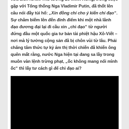
gặp với Tổng thống Nga Vladimir Putin, đã thốt lên
câu nói đầy tủi hổ:
„Xin đồng chí cho ý kiến chỉ đạo“
.
Sự châm biếm lên đến đỉnh điểm khi một nhà lãnh
đạo đương đại lại đi cầu xin „chỉ đạo“ từ người
đứng đầu một quốc gia tư bản tài phiệt hậu Xô-Viết –
nơi mà lý tưởng cộng sản đã bị chôn vùi từ lâu. Phải
chăng tâm thức tự kỷ ám thị thời chiến đã khiến ông
quên mất rằng, nước Nga hiện tại đang sa lầy trong
muôn vàn lệnh trừng phạt, „ốc không mang nổi mình
ốc“ thì lấy tư cách gì để chỉ đạo ai?