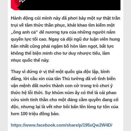
Hành động cúi mình này đã phơi bày một sự thật trần
trụi về tâm thức thần phục, khát khao tìm kiếm một
„ông anh cả“ để nương tựa của những người nắm
quyền lực tối cao. Ngay cả đội ngũ dư luận viên hung
hãn nhất cũng phải ngậm bồ hòn làm ngọt, bất lực
không thể biện minh cho tư duy nhược tiểu, làm
nhục quốc thể này.
Thay vì đứng ở vị thế một quốc gia độc lập, bình
đẳng, lời cầu xin của tân Thủ tướng đã vô tình biến
vận mệnh đất nước thành con cờ trong trò chơi ý
thức hệ lỗi thời. Sự khúm núm ấy có thể là cái phao
cứu sinh tinh thần cho một đảng cầm quyền đang cô
độc, nhưng lại là vết nhơ bôi bẩn lên lòng tự tôn của
hơn 100 triệu đồng bào.
https://www.facebook.com/share/p/195xQw2W4D/