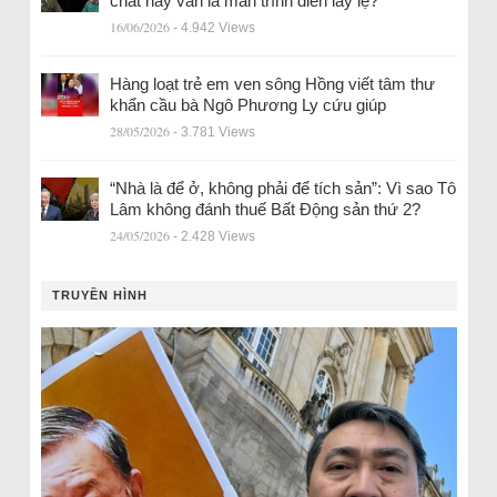
chất hay vẫn là màn trình diễn lấy lệ?
16/06/2026
- 4.942 Views
Hàng loạt trẻ em ven sông Hồng viết tâm thư
khẩn cầu bà Ngô Phương Ly cứu giúp
28/05/2026
- 3.781 Views
“Nhà là để ở, không phải để tích sản”: Vì sao Tô
Lâm không đánh thuế Bất Động sản thứ 2?
24/05/2026
- 2.428 Views
TRUYỀN HÌNH