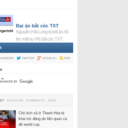
Đại án bắt cóc TXT
Nguyễn Hải Long bị kết án hỗ
trợ mật vụ VN bắt cóc TXT
E
ACEBOOK
TWITTER
GOOGLE+
RSS
H
EST
POPULAR
COMMENTS
TAGS
Chủ tịch xã ở Thanh Hóa bị
khai trừ đảng do liên quan cá
độ world cup