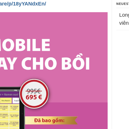
are/p/18yYANdxEn/
NEUES
Lon
viên