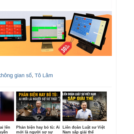
không gian số
,
Tô Lâm
ai lên
Phản biện hay bỏ tù: Ai
Liên đoàn Luật sư Việt
uyễn
mới là người sợ sự
Nam sắp giải thể