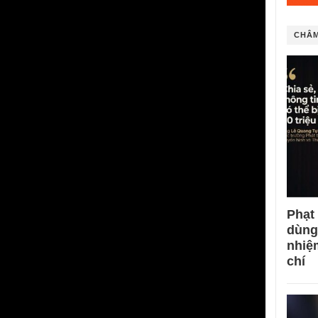
CHÂM
Phạt
dùng
nhiệ
chí