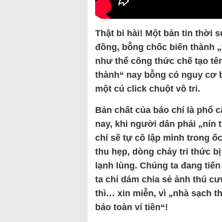
Thật bi hài! Một bản tin thời
đồng, bỗng chốc biến thành „
như thể công thức chế tạo tên
thành“ nay bỗng có nguy cơ b
một cú click chuột vô tri.
Bản chất của báo chí là phổ c
nay, khi người dân phải „nín 
chí sẽ tự cô lập mình trong ố
thu hẹp, dòng chảy tri thức 
lạnh lùng. Chúng ta đang tiế
ta chỉ dám chia sẻ ảnh thú cư
thì… xin miễn, vì „nhà sạch t
bảo toàn ví tiền“!