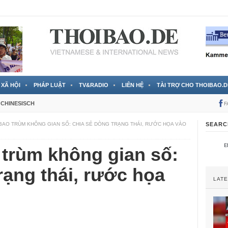
RTVS) công bố thông tin bà Nguyễn Thị Thanh Nhàn trốn sang
XÃ HỘI
PHÁP LUẬT
TV&RADIO
LIÊN HỆ
TÀI TRỢ CHO THOIBAO.D
CHINESISCH
F
 BAO TRÙM KHÔNG GIAN SỐ: CHIA SẺ DÒNG TRẠNG THÁI, RƯỚC HỌA VÀO
SEARC
 trùm không gian số:
rạng thái, rước họa
LAT