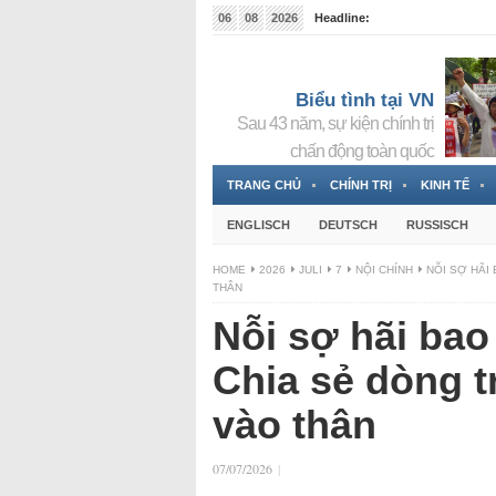
06
08
2026
Headline:
Đài phát thanh và Truyền hình nhà nước Slovakia (
Đức!
3 Jahren ago
Biểu tình tại VN
Sau 43 năm, sự kiện chính trị
chấn động toàn quốc
TRANG CHỦ
CHÍNH TRỊ
KINH TẾ
ENGLISCH
DEUTSCH
RUSSISCH
HOME
2026
JULI
7
NỘI CHÍNH
NỖI SỢ HÃI
THÂN
Nỗi sợ hãi bao
Chia sẻ dòng t
vào thân
07/07/2026
|