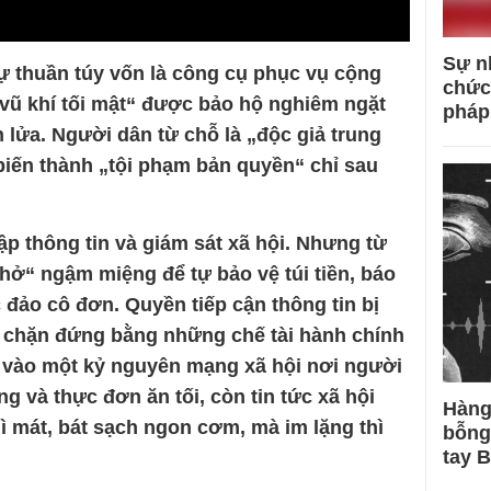
Sự n
 sự thuần túy vốn là công cụ phục vụ cộng
chức
vũ khí tối mật“ được bảo hộ nghiêm ngặt
pháp
 lửa. Người dân từ chỗ là „độc giả trung
iến thành „tội phạm bản quyền“ chỉ sau
ập thông tin và giám sát xã hội. Nhưng từ
thở“ ngậm miệng để tự bảo vệ túi tiền, báo
c đảo cô đơn. Quyền tiếp cận thông tin bị
bị chặn đứng bằng những chế tài hành chính
n vào một kỷ nguyên mạng xã hội nơi người
ng và thực đơn ăn tối, còn tin tức xã hội
Hàng
hì mát, bát sạch ngon cơm, mà im lặng thì
bỗng
tay 