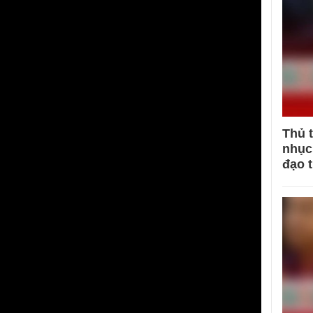
Thủ 
nhục 
đạo 