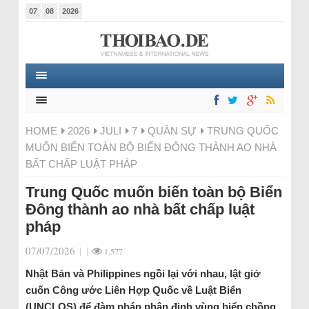
07
08
2026
HOME
2026
JULI
7
QUÂN SỰ
TRUNG QUỐC
MUỐN BIẾN TOÀN BỘ BIỂN ĐÔNG THÀNH AO NHÀ
BẤT CHẤP LUẬT PHÁP
Trung Quốc muốn biến toàn bộ Biển
Đông thành ao nhà bất chấp luật
pháp
07/07/2026
|
|
1.577
Nhật Bản và Philippines ngồi lại với nhau, lật giở
cuốn Công ước Liên Hợp Quốc về Luật Biển
(UNCLOS) để đàm phán phân định vùng biển chồng