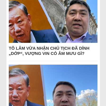
TÔ LÂM VỪA NHẬN CHỦ TỊCH ĐÃ DÍNH
„DỚP“, VƯỢNG VIN CÓ ÂM MƯU GÌ?