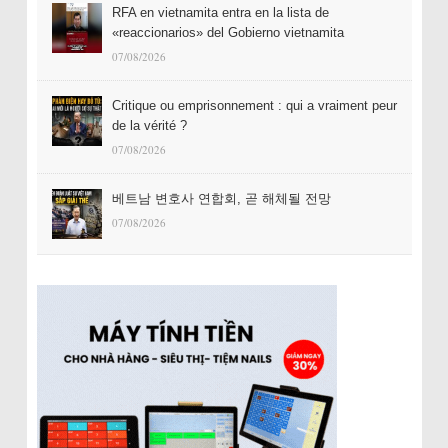
RFA en vietnamita entra en la lista de
«reaccionarios» del Gobierno vietnamita
07/08/2026
Critique ou emprisonnement : qui a vraiment peur
de la vérité ?
07/08/2026
베트남 변호사 연합회, 곧 해체될 전망
07/08/2026