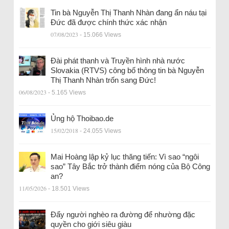
Tin bà Nguyễn Thị Thanh Nhàn đang ẩn náu tại
Đức đã được chính thức xác nhận
07/08/2023
- 15.066 Views
Đài phát thanh và Truyền hình nhà nước
Slovakia (RTVS) công bố thông tin bà Nguyễn
Thị Thanh Nhàn trốn sang Đức!
06/08/2023
- 5.165 Views
Ủng hộ Thoibao.de
15/02/2018
- 24.055 Views
Mai Hoàng lập kỷ lục thăng tiến: Vì sao “ngôi
sao” Tây Bắc trở thành điểm nóng của Bộ Công
an?
11/05/2026
- 18.501 Views
Đẩy người nghèo ra đường để nhường đặc
quyền cho giới siêu giàu