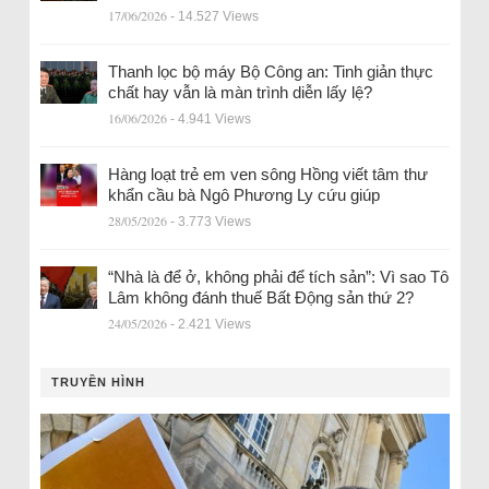
17/06/2026
- 14.527 Views
Thanh lọc bộ máy Bộ Công an: Tinh giản thực
chất hay vẫn là màn trình diễn lấy lệ?
16/06/2026
- 4.941 Views
Hàng loạt trẻ em ven sông Hồng viết tâm thư
khẩn cầu bà Ngô Phương Ly cứu giúp
28/05/2026
- 3.773 Views
“Nhà là để ở, không phải để tích sản”: Vì sao Tô
Lâm không đánh thuế Bất Động sản thứ 2?
24/05/2026
- 2.421 Views
TRUYỀN HÌNH