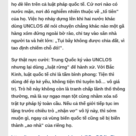
họ đè lên trên cả luật pháp quốc tế. Cứ nơi nào có
nước mặn, nơi đó nghiễm nhiên thuộc về „tổ tiên“
của họ. Việc họ nhảy dựng lên khi hai nước khác
dùng UNCLOS để nói chuyện chẳng khác nào một gã
hàng xóm đứng ngoài bờ rào, chỉ tay vào sân nhà
người ta và hét lớn: „Tụi bây không được chia đất, vì
tao định chiếm chỗ đó!“.
Sự thật nực cười: Trung Quốc ký vào UNCLOS
nhưng lại dùng „luật rừng“ để hành xử. Với Bắc
Kinh, luật quốc tế chỉ là tấm bình phong: Tiện thì
dùng để ép kẻ yếu, không tiện thì tuyên bố… vô giá
trị. Trò hề này không còn là tranh chấp lãnh thổ thông
thường, mà là sự ngạo mạn tột cùng nhằm xóa sổ
trật tự pháp lý toàn cầu. Nếu cả thế giới tiếp tục im
lặng trước chiêu trò „nhận vơ“ vô lý này, thì sớm
muộn gì, ngay cả vùng biển quốc tế cũng sẽ bị biến
thành „ao nhà“ của riêng họ.