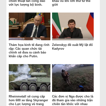
chiến thuật tấn công đảo
khẩu vũ khí lớn thứ tư thế
với lực lượng bộ binh.
giới
Thảm họa kinh tế đang rình
Zelenskyy đề xuất Mỹ lật đổ
rập: Các quan chức tài
Kadyrov
chính sẽ đưa ra cảnh báo
khẩn cấp cho Putin.
Rheinmetall sẽ cung cấp
Các đơn vị Nga được cho là
hơn 600 xe tăng Skyranger
đã tham gia vào những trận
cho Lực lượng vũ trang
chiến tàn khốc với nhau