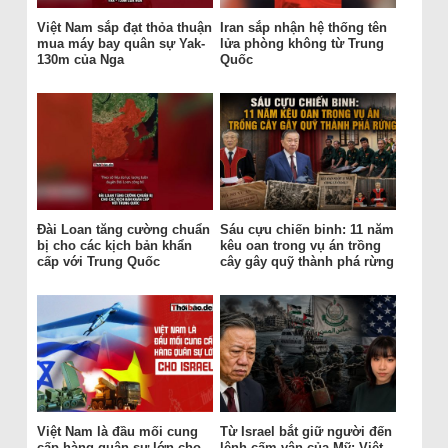
Việt Nam sắp đạt thỏa thuận
Iran sắp nhận hệ thống tên
mua máy bay quân sự Yak-
lửa phòng không từ Trung
130m của Nga
Quốc
Đài Loan tăng cường chuẩn
Sáu cựu chiến binh: 11 năm
bị cho các kịch bản khẩn
kêu oan trong vụ án trồng
cấp với Trung Quốc
cây gây quỹ thành phá rừng
Việt Nam là đầu mối cung
Từ Israel bắt giữ người đến
cấp hàng quân sự lớn cho
lệnh cấm vận của Mỹ: Việt