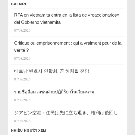
BÀI MỚI
RFA en vietnamita entra en la lista de «reaccionarios»
del Gobierno vietnamita
07/08/2026
Critique ou emprisonnement : qui a vraiment peur de la
vérité ?
07/08/2026
베트남 변호사 연합회, 곧 해체될 전망
07/08/2026
รายชื่อสื่อมวลชนฝ่ายปฏิกิริยาในเวียดนาม
07/08/2026
ジアビン空港：住民は先に立ち退き、権利は後回し
07/08/2026
NHIỀU NGƯỜI XEM