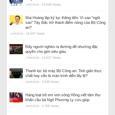
15/02/2018
- 24.048 Views
Mai Hoàng lập kỷ lục thăng tiến: Vì sao “ngôi
sao” Tây Bắc trở thành điểm nóng của Bộ Công
an?
11/05/2026
- 18.497 Views
Đẩy người nghèo ra đường để nhường đặc
quyền cho giới siêu giàu
17/06/2026
- 14.527 Views
Thanh lọc bộ máy Bộ Công an: Tinh giản thực
chất hay vẫn là màn trình diễn lấy lệ?
16/06/2026
- 4.939 Views
Hàng loạt trẻ em ven sông Hồng viết tâm thư
khẩn cầu bà Ngô Phương Ly cứu giúp
28/05/2026
- 3.768 Views