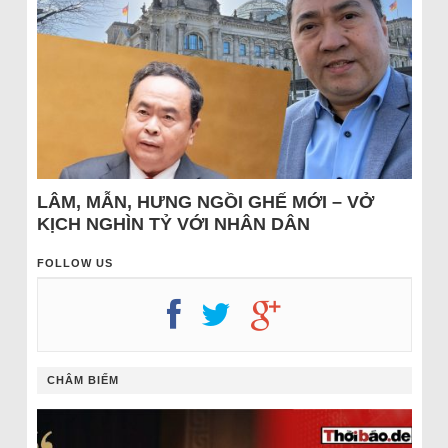
LÂM, MẪN, HƯNG NGỒI GHẾ MỚI – VỞ
KỊCH NGHÌN TỶ VỚI NHÂN DÂN
FOLLOW US
CHÂM BIẾM