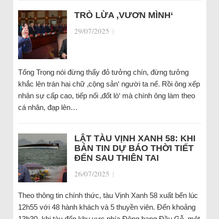
TRÒ LỪA ‚VƯƠN MÌNH‘
29/07/2025
|
Tổng Trọng nói đừng thấy đỏ tưởng chín, đừng tưởng
khắc lên trán hai chữ ‚cộng sản‘ người ta nể. Rồi ông xếp
nhân sự cấp cao, tiếp nối ‚đốt lò‘ mà chính ông làm theo
cá nhân, đạp lên…
LẬT TÀU VỊNH XANH 58: KHI
BẢN TIN DỰ BÁO THỜI TIẾT
ĐẾN SAU THIÊN TAI
26/07/2025
|
Theo thông tin chính thức, tàu Vịnh Xanh 58 xuất bến lúc
12h55 với 48 hành khách và 5 thuyền viên. Đến khoảng
13h30, khi tàu đến khu vực phía Đông hang Đầu Gỗ, một