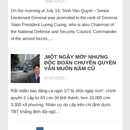
16/07/2025
|
On the morning of July 14, Trinh Van Quyet – Senior
Lieutenant General was promoted to the rank of General.
State President Luong Cuong, who is also Chairman of
the National Defense and Security Council, Commander
of the armed forces,…
‚MỘT NGÀY MỚI‘ NHƯNG
ĐỘC ĐOÁN CHUYÊN QUYỀN
VẪN MUÔN NĂM CŨ
07/07/2025
|
Rất nhiều báo đảng ca ngợi 1/7 là ‚Một ngày mới‘: chính
quyền 2 cấp từ 63 còn 34 tỉnh thành, hơn 10.000 còn
3.300 xã phường. Nhân sự do cấp trên chỉ định dưới.
TBT khẳng định đội ngũ…