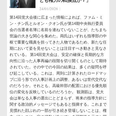
とも権力の転換点か？」
24/01/2026
|
第14回党大会後に広まった情報によれば、ファム・ミ
ン・チン氏とルオン・クオン氏が第14期中央執行委員
会の当選者名簿に名前を連ねていないことが、たちまち
世論の大きな関心を集めた。両氏はいずれも指導部の中
枢で重要な職責を担ってきた人物であるため、新たな任
期において姿を見せないことは注目すべき動きと見なさ
れている。 第14回党大会は、安定の確保と長期的な方
向性に沿った人事再編の段階を切り開くものとして期待
されていた。その中での今回の結果は、多くの疑問を呼
び起こしている。これは、周到に計算されたロードマッ
プに沿う形での人事計画上の調整、あるいは世代交代な
のだろうか。それとも、高級幹部の配置における優先順
位の変化を反映しているのだろうか。 観測筋は、党大
会は単なる人事の選出にとどまらず、将来の指導方針に
関する政治的メッセージでもあると指摘する。これまで
見慣れた顔ぶれの一部が引き続き登場しないことは、権