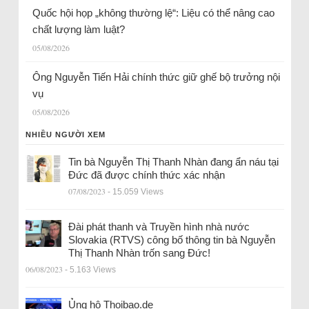
Quốc hội họp „không thường lệ“: Liệu có thể nâng cao
chất lượng làm luật?
05/08/2026
Ông Nguyễn Tiến Hải chính thức giữ ghế bộ trưởng nội
vụ
05/08/2026
NHIỀU NGƯỜI XEM
Tin bà Nguyễn Thị Thanh Nhàn đang ẩn náu tại
Đức đã được chính thức xác nhận
07/08/2023
- 15.059 Views
Đài phát thanh và Truyền hình nhà nước
Slovakia (RTVS) công bố thông tin bà Nguyễn
Thị Thanh Nhàn trốn sang Đức!
06/08/2023
- 5.163 Views
Ủng hộ Thoibao.de