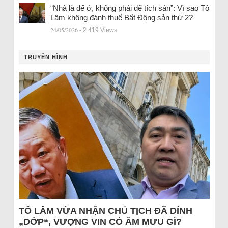
“Nhà là để ở, không phải để tích sản”: Vì sao Tô
Lâm không đánh thuế Bất Động sản thứ 2?
24/05/2026
- 2.419 Views
TRUYỀN HÌNH
TÔ LÂM VỪA NHẬN CHỦ TỊCH ĐÃ DÍNH
„DỚP“, VƯỢNG VIN CÓ ÂM MƯU GÌ?