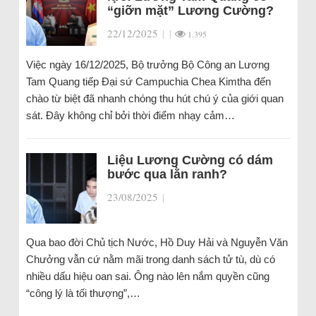
“giỡn mặt” Lương Cường?
22/12/2025
|
|
1.395
Việc ngày 16/12/2025, Bộ trưởng Bộ Công an Lương
Tam Quang tiếp Đại sứ Campuchia Chea Kimtha đến
chào từ biệt đã nhanh chóng thu hút chú ý của giới quan
sát. Đây không chỉ bởi thời điểm nhạy cảm…
Liệu Lương Cường có dám
bước qua lằn ranh?
23/08/2025
|
Qua bao đời Chủ tịch Nước, Hồ Duy Hải và Nguyễn Văn
Chưởng vẫn cứ nằm mãi trong danh sách tử tù, dù có
nhiều dấu hiệu oan sai. Ông nào lên nắm quyền cũng
“công lý là tối thượng”,…