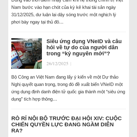
Nam bước vào hạn chót của kỳ kê khai tài sản ngày
31/12/2025, dư luận lại dậy sóng trước một nghịch lý
phơi bày ngay tại thủ đô…
Siêu ứng dụng VNeID và câu
hỏi về tự do của người dân
trong “kỷ nguyên mới”?
26/12/2025
|
Bộ Công an Việt Nam đang lấy ý kiến về một Dự thảo
Nghị quyết quan trọng, trong đó đề xuất biến VNeID một
ứng dụng định danh điện tử quốc gia thành một “siêu ứng
dụng” tích hợp thông…
RÒ RỈ NỘI BỘ TRƯỚC ĐẠI HỘI XIV: CUỘC
CHIẾN QUYỀN LỰC ĐANG NGẦM DIỄN
RA?