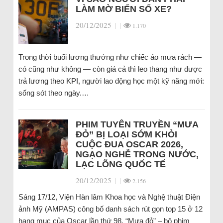
LÀM MỜ BIỂN SỐ XE?
20/12/2025
|
|
1.170
Trong thời buổi lương thưởng như chiếc áo mưa rách —
có cũng như không — còn giá cả thì leo thang như được
trả lương theo KPI, người lao động học một kỹ năng mới:
sống sót theo ngày.…
PHIM TUYÊN TRUYỀN “MƯA
ĐỎ” BỊ LOẠI SỚM KHỎI
CUỘC ĐUA OSCAR 2026,
NGẠO NGHỄ TRONG NƯỚC,
LẠC LÕNG QUỐC TẾ
20/12/2025
|
|
2.156
Sáng 17/12, Viện Hàn lâm Khoa học và Nghệ thuật Điện
ảnh Mỹ (AMPAS) công bố danh sách rút gọn top 15 ở 12
hạng mục của Oscar lần thứ 98. “Mưa đỏ” – bộ phim