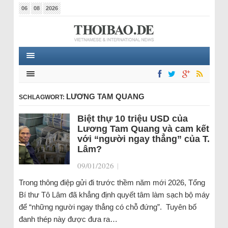
06
08
2026
LƯƠNG TAM QUANG
SCHLAGWORT:
Biệt thự 10 triệu USD của
Lương Tam Quang và cam kết
với “người ngay thẳng” của T.
Lâm?
09/01/2026
|
Trong thông điệp gửi đi trước thềm năm mới 2026, Tổng
Bí thư Tô Lâm đã khẳng định quyết tâm làm sạch bộ máy
để “những người ngay thẳng có chỗ đứng”. Tuyên bố
đanh thép này được đưa ra…