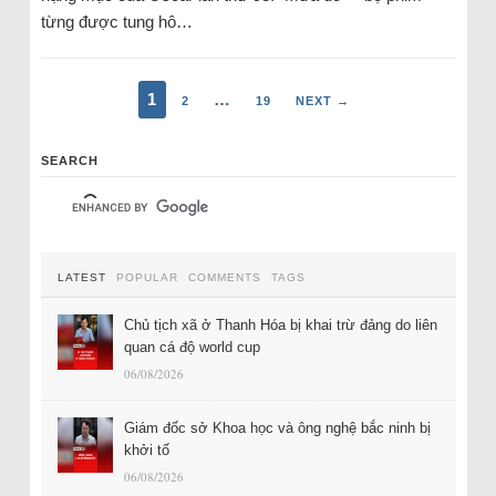
từng được tung hô…
1
…
2
19
NEXT →
SEARCH
LATEST
POPULAR
COMMENTS
TAGS
Chủ tịch xã ở Thanh Hóa bị khai trừ đảng do liên
quan cá độ world cup
06/08/2026
Giám đốc sở Khoa học và ông nghệ bắc ninh bị
khởi tố
06/08/2026