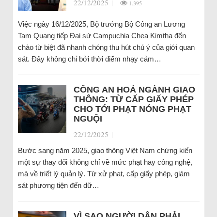
22/12/2025
|
|
1.395
Việc ngày 16/12/2025, Bộ trưởng Bộ Công an Lương
Tam Quang tiếp Đại sứ Campuchia Chea Kimtha đến
chào từ biệt đã nhanh chóng thu hút chú ý của giới quan
sát. Đây không chỉ bởi thời điểm nhạy cảm…
CÔNG AN HOÁ NGÀNH GIAO
THÔNG: TỪ CẤP GIẤY PHÉP
CHO TỚI PHẠT NÓNG PHẠT
NGUỘI
22/12/2025
|
Bước sang năm 2025, giao thông Việt Nam chứng kiến
một sự thay đổi không chỉ về mức phạt hay công nghệ,
mà về triết lý quản lý. Từ xử phạt, cấp giấy phép, giám
sát phương tiện đến dữ…
VÌ SAO NGƯỜI DÂN PHẢI