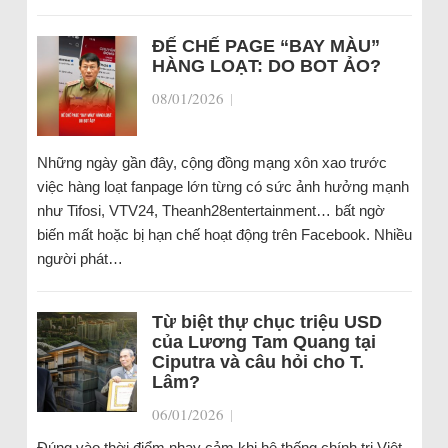
ĐẾ CHẾ PAGE “BAY MÀU”
HÀNG LOẠT: DO BOT ẢO?
08/01/2026
|
Những ngày gần đây, cộng đồng mạng xôn xao trước
việc hàng loạt fanpage lớn từng có sức ảnh hưởng mạnh
như Tifosi, VTV24, Theanh28entertainment… bất ngờ
biến mất hoặc bị hạn chế hoạt động trên Facebook. Nhiều
người phát…
Từ biệt thự chục triệu USD
của Lương Tam Quang tại
Ciputra và câu hỏi cho T.
Lâm?
06/01/2026
|
Đúng vào thời điểm nhạy cảm khi hệ thống chính trị Việt