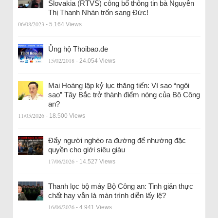
Slovakia (RTVS) công bố thông tin bà Nguyễn
Thị Thanh Nhàn trốn sang Đức!
06/08/2023
- 5.164 Views
Ủng hộ Thoibao.de
15/02/2018
- 24.054 Views
Mai Hoàng lập kỷ lục thăng tiến: Vì sao “ngôi
sao” Tây Bắc trở thành điểm nóng của Bộ Công
an?
11/05/2026
- 18.500 Views
Đẩy người nghèo ra đường để nhường đặc
quyền cho giới siêu giàu
17/06/2026
- 14.527 Views
Thanh lọc bộ máy Bộ Công an: Tinh giản thực
chất hay vẫn là màn trình diễn lấy lệ?
16/06/2026
- 4.941 Views