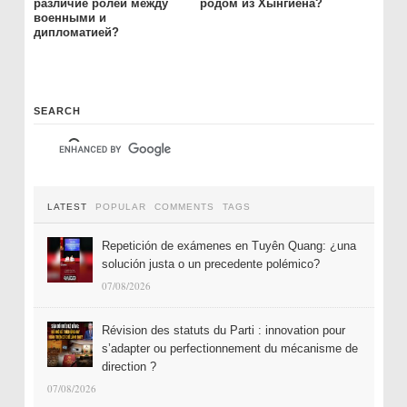
различие ролей между
родом из Хынгйена?
военными и
дипломатией?
SEARCH
LATEST
POPULAR
COMMENTS
TAGS
Repetición de exámenes en Tuyên Quang: ¿una
solución justa o un precedente polémico?
07/08/2026
Révision des statuts du Parti : innovation pour
s’adapter ou perfectionnement du mécanisme de
direction ?
07/08/2026