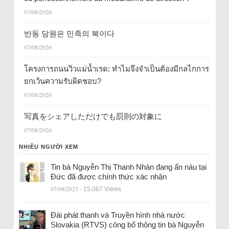
07/08/2026
반동 당원은 민족의 복이다
07/08/2026
โครงการถนนวิวแม่น้ำเรด: ทำไมจึงจำเป็นต้องมีกลไกการ
ยกเว้นความรับผิดชอบ?
07/08/2026
写真をシェアしただけでも罰則の対象に
07/08/2026
NHIỀU NGƯỜI XEM
Tin bà Nguyễn Thị Thanh Nhàn đang ẩn náu tại
Đức đã được chính thức xác nhận
07/08/2023
- 15.067 Views
Đài phát thanh và Truyền hình nhà nước
Slovakia (RTVS) công bố thông tin bà Nguyễn