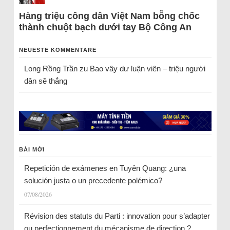
Hàng triệu công dân Việt Nam bỗng chốc
thành chuột bạch dưới tay Bộ Công An
NEUESTE KOMMENTARE
Long Rồng Trần
zu
Bao vây dư luận viên – triệu người
dân sẽ thắng
BÀI MỚI
Repetición de exámenes en Tuyên Quang: ¿una
solución justa o un precedente polémico?
07/08/2026
Révision des statuts du Parti : innovation pour s’adapter
ou perfectionnement du mécanisme de direction ?