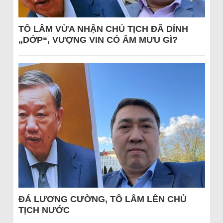
TÔ LÂM VỪA NHẬN CHỦ TỊCH ĐÃ DÍNH
„DỚP“, VƯỢNG VIN CÓ ÂM MƯU GÌ?
ĐÁ LƯƠNG CƯỜNG, TÔ LÂM LÊN CHỦ
TỊCH NƯỚC