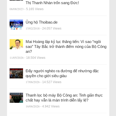
Thị Thanh Nhàn trốn sang Đức!
06/08/2023
- 5.165 Views
Ủng hộ Thoibao.de
15/02/2018
- 24.057 Views
Mai Hoàng lập kỷ lục thăng tiến: Vì sao “ngôi
sao” Tây Bắc trở thành điểm nóng của Bộ Công
an?
11/05/2026
- 18.504 Views
Đẩy người nghèo ra đường để nhường đặc
quyền cho giới siêu giàu
17/06/2026
- 14.527 Views
Thanh lọc bộ máy Bộ Công an: Tinh giản thực
chất hay vẫn là màn trình diễn lấy lệ?
16/06/2026
- 4.942 Views