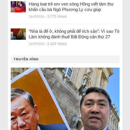
Hàng loạt trẻ em ven sông Hồng viết tâm thư
khẩn cầu bà Ngô Phương Ly cứu giúp
28/05/2026
- 3.775 Views
“Nhà là để ở, không phải để tích sản”: Vì sao Tô
Lâm không đánh thuế Bất Động sản thứ 2?
24/05/2026
- 2.424 Views
TRUYỀN HÌNH