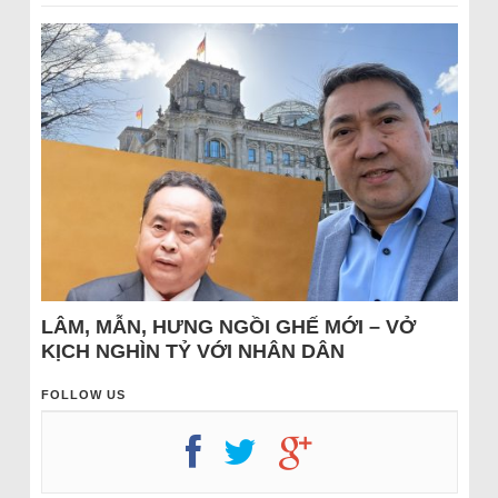
LÂM, MẪN, HƯNG NGỒI GHẾ MỚI – VỞ
KỊCH NGHÌN TỶ VỚI NHÂN DÂN
FOLLOW US