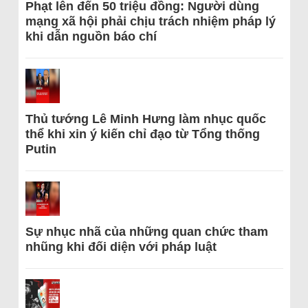
Phạt lên đến 50 triệu đồng: Người dùng
mạng xã hội phải chịu trách nhiệm pháp lý
khi dẫn nguồn báo chí
Thủ tướng Lê Minh Hưng làm nhục quốc
thể khi xin ý kiến chỉ đạo từ Tổng thống
Putin
Sự nhục nhã của những quan chức tham
nhũng khi đối diện với pháp luật