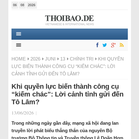
06
08
2026
HOME
2026
JUNI
13
CHÍNH TRỊ
KHI QUYỀN
LỰC BIẾN THÀNH CÔNG CỤ “KIẾM CHÁC”: LỜI
CẢNH TỈNH GỬI ĐẾN TÔ LÂM?
Khi quyền lực biến thành công cụ
“kiếm chác”: Lời cảnh tỉnh gửi đến
Tô Lâm?
13/06/2026
|
Trong những ngày gần đây, mạng xã hội đang lan
truyền lời phát biểu thẳng thắn của nguyên Bộ
trưởng Bộ Thông tin và Truyền thông Lê Doãn Hợp,