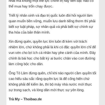
nhất mà không một thế lực chính trị hay tiền bạc nào có
thể mua hay trốn chạy được.
Triết lý nhân sinh và đạo trị quốc luôn đòi hỏi người làm
quan muốn bền vững, muốn lưu danh tiếng thơm thì phải
biết sợ luật pháp, sợ nhân quả và phải biết sợ chính sự
tha hóa của bản thân mình.
Xin đừng quên, quyền lực lớn luôn đi kèm với trách
nhiệm lớn, chứ không phải là khi có đặc quyền lớn chỉ để
vun vén cho lợi ích cá nhân hay phe cánh của mình. Đây
chính là bài học cho bất kỳ ai bước chân vào con đường
làm công bộc cho dân.
Ông Tô Lâm đừng quên, chỉ khi nào người cầm quyền tối
cao hiểu sâu sắc rằng quyền lực là để cống hiến chứ
không phải để kiếm ăn, thì bộ máy nhà nước mới thực
sự trong sạch, và lòng dân mới thực sự yên lòng.
Trà My – Thoibao.de