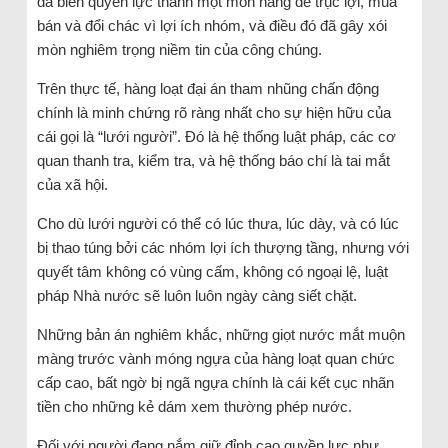
đã biến quyền lực thành một món hàng để trục lợi, mua
bán và đổi chác vì lợi ích nhóm, và điều đó đã gây xói
mòn nghiêm trọng niềm tin của công chúng.
Trên thực tế, hàng loạt đại án tham nhũng chấn động
chính là minh chứng rõ ràng nhất cho sự hiện hữu của
cái gọi là “lưới người”. Đó là hệ thống luật pháp, các cơ
quan thanh tra, kiểm tra, và hệ thống báo chí là tai mắt
của xã hội.
Cho dù lưới người có thể có lúc thưa, lúc dày, và có lúc
bị thao túng bởi các nhóm lợi ích thượng tầng, nhưng với
quyết tâm không có vùng cấm, không có ngoại lệ, luật
pháp Nhà nước sẽ luôn luôn ngày càng siết chặt.
Những bản án nghiêm khắc, những giọt nước mắt muộn
màng trước vành móng ngựa của hàng loạt quan chức
cấp cao, bất ngờ bị ngã ngựa chính là cái kết cục nhãn
tiền cho những kẻ dám xem thường phép nước.
Đối với người đang nắm giữ đỉnh cao quyền lực như