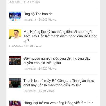
06/08/2023
- 5.164 Views
Ủng hộ Thoibao.de
15/02/2018
- 24.049 Views
Mai Hoàng lập kỷ lục thăng tiến: Vì sao “ngôi
sao” Tây Bắc trở thành điểm nóng của Bộ Công
an?
11/05/2026
- 18.498 Views
Đẩy người nghèo ra đường để nhường đặc
quyền cho giới siêu giàu
17/06/2026
- 14.527 Views
Thanh lọc bộ máy Bộ Công an: Tinh giản thực
chất hay vẫn là màn trình diễn lấy lệ?
16/06/2026
- 4.940 Views
Hàng loạt trẻ em ven sông Hồng viết tâm thư