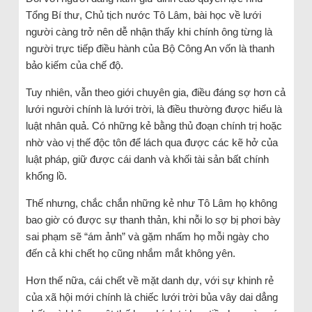
Tổng Bí thư, Chủ tịch nước Tô Lâm, bài học về lưới
người càng trở nên dễ nhận thấy khi chính ông từng là
người trực tiếp điều hành của Bộ Công An vốn là thanh
bảo kiếm của chế độ.
Tuy nhiên, vẫn theo giới chuyên gia, điều đáng sợ hơn cả
lưới người chính là lưới trời, là điều thường được hiểu là
luật nhân quả. Có những kẻ bằng thủ đoạn chính trị hoặc
nhờ vào vị thế độc tôn để lách qua được các kẽ hở của
luật pháp, giữ được cái danh và khối tài sản bất chính
khổng lồ.
Thế nhưng, chắc chắn những kẻ như Tô Lâm họ không
bao giờ có được sự thanh thản, khi nỗi lo sợ bị phơi bày
sai phạm sẽ “ám ảnh” và gặm nhấm họ mỗi ngày cho
đến cả khi chết họ cũng nhắm mắt không yên.
Hơn thế nữa, cái chết về mặt danh dự, với sự khinh rẻ
của xã hội mới chính là chiếc lưới trời bủa vây dai dẳng