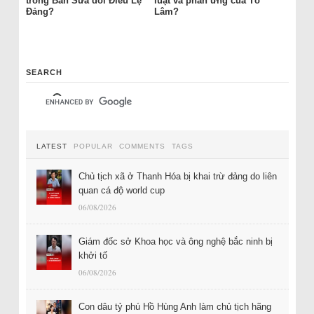
trong Ban Sửa đổi Điều Lệ
luật và phản ứng của Tô
Đảng?
Lâm?
SEARCH
LATEST
POPULAR
COMMENTS
TAGS
Chủ tịch xã ở Thanh Hóa bị khai trừ đảng do liên
quan cá độ world cup
06/08/2026
Giám đốc sở Khoa học và ông nghệ bắc ninh bị
khởi tố
06/08/2026
Con dâu tỷ phú Hồ Hùng Anh làm chủ tịch hãng