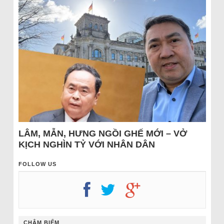
LÂM, MẪN, HƯNG NGỒI GHẾ MỚI – VỞ
KỊCH NGHÌN TỶ VỚI NHÂN DÂN
FOLLOW US
CHÂM BIẾM