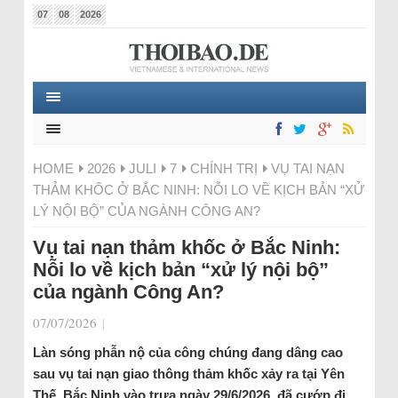
07
08
2026
HOME
2026
JULI
7
CHÍNH TRỊ
VỤ TAI NẠN
THẢM KHỐC Ở BẮC NINH: NỖI LO VỀ KỊCH BẢN “XỬ
LÝ NỘI BỘ” CỦA NGÀNH CÔNG AN?
Vụ tai nạn thảm khốc ở Bắc Ninh:
Nỗi lo về kịch bản “xử lý nội bộ”
của ngành Công An?
07/07/2026
|
Làn sóng phẫn nộ của công chúng đang dâng cao
sau vụ tai nạn giao thông thảm khốc xảy ra tại Yên
Thế, Bắc Ninh vào trưa ngày 29/6/2026, đã cướp đi