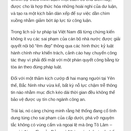
được cho là hợp thức hóa những hoài nghi của dư luận,
và tạo ra một kịch bản dàn xếp để sự việc dần chìm
xuồng nhằm giảm bớt áp lực từ công luận.
Trong lịch sử tư pháp tại Việt Nam đã từng chứng kiến
không ít vụ các sai phạm của cán bộ nhà nước được giải
quyết nội bộ “êm đẹp” thông qua các hình thức kỷ luật
hành chính như khiển trách, cảnh cáo hay chuyển công
tác thay vì phải đối mặt với một phán quyết công bằng từ
tòa án theo đúng pháp luật.
Đối với một thảm kịch cướp đi hai mạng người tại Yên
thế, Bắc Ninh như vừa kể, bất kỳ nỗ lực chậm trễ thông
tin nào nhằm mục đích kéo dài thời gian đều không thể
bảo vệ được uy tín cho ngành công an.
Trái lại, nó càng chứng minh rằng hệ thống đang cố tình
dung túng cho sai phạm của cấp dưới, phá vỡ nguyên
tắc không có vùng cấm và ngoại lệ mà ông Tô Lâm –