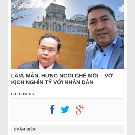
LÂM, MẪN, HƯNG NGỒI GHẾ MỚI – VỞ
KỊCH NGHÌN TỶ VỚI NHÂN DÂN
FOLLOW US
CHÂM BIẾM