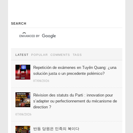
SEARCH
LATEST
POPULAR
COMMENTS
TAGS
Repetición de exámenes en Tuyên Quang: ¿una
solución justa o un precedente polémico?
07/08/2026
Révision des statuts du Parti : innovation pour
s’adapter ou perfectionnement du mécanisme de
direction ?
07/08/2026
반동 당원은 민족의 복이다