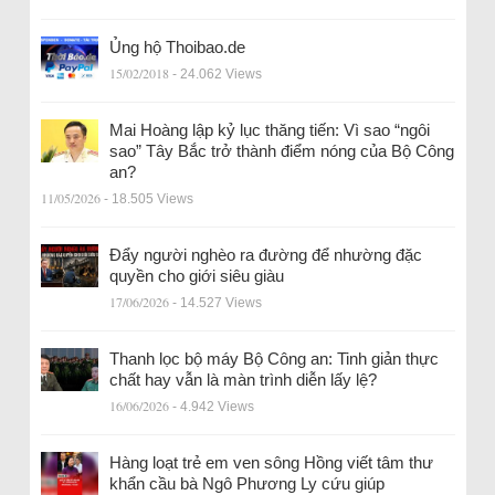
Ủng hộ Thoibao.de
15/02/2018
- 24.062 Views
Mai Hoàng lập kỷ lục thăng tiến: Vì sao “ngôi
sao” Tây Bắc trở thành điểm nóng của Bộ Công
an?
11/05/2026
- 18.505 Views
Đẩy người nghèo ra đường để nhường đặc
quyền cho giới siêu giàu
17/06/2026
- 14.527 Views
Thanh lọc bộ máy Bộ Công an: Tinh giản thực
chất hay vẫn là màn trình diễn lấy lệ?
16/06/2026
- 4.942 Views
Hàng loạt trẻ em ven sông Hồng viết tâm thư
khẩn cầu bà Ngô Phương Ly cứu giúp