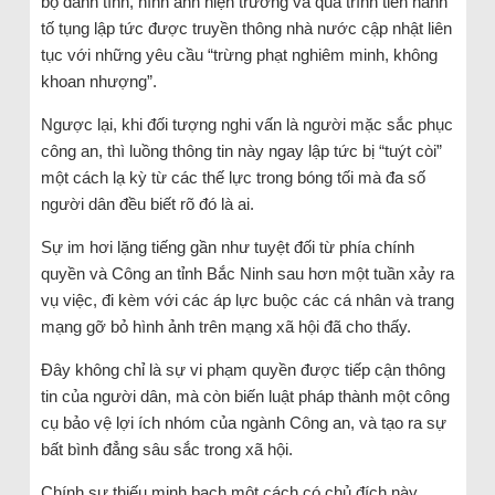
bộ danh tính, hình ảnh hiện trường và quá trình tiến hành
tố tụng lập tức được truyền thông nhà nước cập nhật liên
tục với những yêu cầu “trừng phạt nghiêm minh, không
khoan nhượng”.
Ngược lại, khi đối tượng nghi vấn là người mặc sắc phục
công an, thì luồng thông tin này ngay lập tức bị “tuýt còi”
một cách lạ kỳ từ các thế lực trong bóng tối mà đa số
người dân đều biết rõ đó là ai.
Sự im hơi lặng tiếng gần như tuyệt đối từ phía chính
quyền và Công an tỉnh Bắc Ninh sau hơn một tuần xảy ra
vụ việc, đi kèm với các áp lực buộc các cá nhân và trang
mạng gỡ bỏ hình ảnh trên mạng xã hội đã cho thấy.
Đây không chỉ là sự vi phạm quyền được tiếp cận thông
tin của người dân, mà còn biến luật pháp thành một công
cụ bảo vệ lợi ích nhóm của ngành Công an, và tạo ra sự
bất bình đẳng sâu sắc trong xã hội.
Chính sự thiếu minh bạch một cách có chủ đích này,