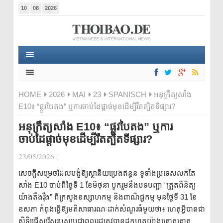
10
08
2026
HOME
2026
MAI
23
SPANISCH
អនុក្រឹត្យសាំង
E10៖ “ផ្លូវបៃតង” ឬការចាប់ដៃផ្តាច់មុខដើម្បីរឹតត្បិតទីផ្សារ?
អនុក្រឹត្យសាំង E10៖ “ផ្លូវបៃតង” ឬការ
ចាប់ដៃផ្តាច់មុខដើម្បីរឹតត្បិតទីផ្សារ?
23/05/2026
|
សេចក្តីសម្រេចដែលបង្ខំឱ្យស្ថានីយប្រេងឥន្ធនៈទូទាំងប្រទេសលក់តែ
សាំង E10 ចាប់ពីថ្ងៃទី 1 ខែមិថុនា បូករួមនឹងបទបញ្ជា “ត្រួតពិនិត្យ
យ៉ាងតឹងរ៉ឹង” ពីក្រសួងឧស្សាហកម្ម និងពាណិជ្ជកម្ម មុនថ្ងៃទី 31 ខែ
ឧសភា កំពុងធ្វើឱ្យមតិសាធារណៈដាក់សំណួរធំមួយថា៖ ហេតុអ្វីបានជា
សិទ្ធិជ្រើសរើសរបស់ប្រជាពលរដ្ឋត្រូវបានដកហូតយ៉ាងគ្រោតគ្រាត