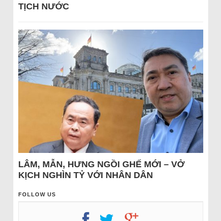
TỊCH NƯỚC
LÂM, MẪN, HƯNG NGỒI GHẾ MỚI – VỞ
KỊCH NGHÌN TỶ VỚI NHÂN DÂN
FOLLOW US