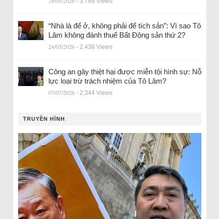
28/05/2026
- 3.789 Views
“Nhà là để ở, không phải để tích sản”: Vì sao Tô
Lâm không đánh thuế Bất Động sản thứ 2?
24/05/2026
- 2.438 Views
Công an gây thiệt hại được miễn tội hình sự: Nỗ
lực loại trừ trách nhiệm của Tô Lâm?
07/07/2026
- 2.344 Views
TRUYỀN HÌNH