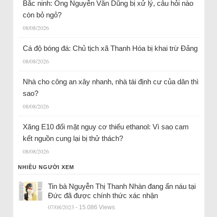
Bắc ninh: Ông Nguyễn Văn Dũng bị xử lý, câu hỏi nào
còn bỏ ngỏ?
08/08/2026
Cá độ bóng đá: Chủ tịch xã Thanh Hóa bị khai trừ Đảng
08/08/2026
Nhà cho công an xây nhanh, nhà tái định cư của dân thì
sao?
08/08/2026
Xăng E10 đối mặt nguy cơ thiếu ethanol: Vì sao cam
kết nguồn cung lại bị thử thách?
08/08/2026
NHIỀU NGƯỜI XEM
Tin bà Nguyễn Thị Thanh Nhàn đang ẩn náu tại
Đức đã được chính thức xác nhận
07/08/2023
- 15.086 Views