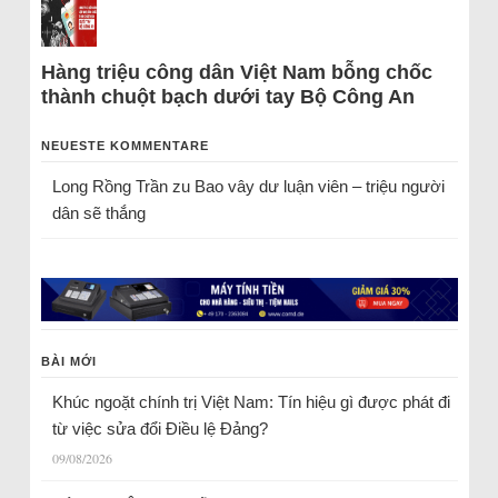
Hàng triệu công dân Việt Nam bỗng chốc
thành chuột bạch dưới tay Bộ Công An
NEUESTE KOMMENTARE
Long Rồng Trần
zu
Bao vây dư luận viên – triệu người
dân sẽ thắng
BÀI MỚI
Khúc ngoặt chính trị Việt Nam: Tín hiệu gì được phát đi
từ việc sửa đổi Điều lệ Đảng?
09/08/2026