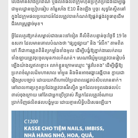
លែងមានសាំងប្រពៃណី ឬផលិតផលពីក្រុមហ៊ុនប្រកួតប្រជែងដើម្បីធ្វើ
ជាមូលដ្ឋានប្រៀបធៀប តម្លៃសាំង E10 នឹងឡើង ឬចុះ សុទ្ធតែស្ថិតនៅ
ក្នុងដៃក្រុមផលប្រយោជន៍ដែលត្រូវបានកំណត់ឱ្យផ្គត់ផ្គង់វត្ថុធាតុដើម
ជីវសាស្ត្រផ្តាច់មុខ។
អ្វីដែលគួរឱ្យកត់សម្គាល់ជាងនេះទៅទៀត គឺលិខិតបន្ទាន់ចុះថ្ងៃទី 19 ខែ
ឧសភា ដែលមានគោលបំណងថា “ផ្សព្វផ្សាយ” និង “រំលឹក” តាមពិត
ទៅ គឺជាការត្រួតពិនិត្យកម្លាំងទាំងមូល ដើម្បីបង្ខំឱ្យភ្នាក់ងារលក់រាយ
ទាំងឡាយត្រូវចុះចូលមុនកាលកំណត់។ សេណារីយ៉ូមួយត្រូវបានរៀបចំ
ឡើងយ៉ាងល្អឥតខ្ចោះ៖ លាក់ខ្លួនក្រោមឈ្មោះ “ផ្លូវបៃតង” ដើម្បីធ្វើឱ្យ
ប្រភពចំណូលដ៏មហាសាល មាំមួន និងមិនអាចរង្គោះរង្គើបាន ក្លាយជា
រឿងស្របច្បាប់ ដោយយកពីហោប៉ៅប្រជាពលរដ្ឋរាប់សិបលាននាក់។
នៅពេលការប្រកួតប្រជែងត្រូវបានរឹតត្បិត អ្នកដែលទទួលរងផលប៉ះ
ពាល់ចុងក្រោយ នៅតែជាអ្នកប្រើប្រាស់ គឺអ្នកដែលត្រូវចំណាយ
ប្រាក់ទិញផលិតផលបង្ខំមួយ ដោយគ្មានសិទ្ធិបដិសេធឡើយ។