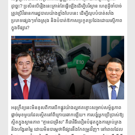
ដូច្នេះ? ប្រសិនបើរឿងនេះគ្រាន់តែធ្វើឡើងដើម្បីបរិស្ថាន ហេតុអ្វីចាំបាច់
ត្រូវប្រើវិធានការរដ្ឋបាលយ៉ាងខ្លាំងបែបនេះ ដើម្បីលុបបំបាត់សាំង
ប្រភេទផ្សេងៗទាំងស្រុង និងបំបាត់ឱកាសប្រកួតប្រជែងដោយស្មើភាព
ក្នុងទីផ្សារ?
អនុក្រឹត្យនេះមិនខុសពីការបើកផ្លូវយ៉ាងល្អឥតខ្ចោះសម្រាប់សម្ព័ន្ធភាព
ផ្តាច់មុខមួយដែលស្ថិតនៅពីក្រោយឆាកឡើយ។ ការបង្ខំអ្នកប្រើប្រាស់ឱ្យ
ស្ថិតក្នុងស្ថានភាព “គ្មានជម្រើស” គឺជាវិធីលឿនបំផុតក្នុងការគ្រប់គ្រង
និងបង្វែរតម្លៃ ដោយមិនបារម្ភថាទីផ្សារនឹងកែតម្រូវវិញ។ នៅពេលដែល