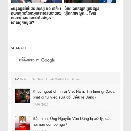
«មនុស្សធម៌ចំពោះមនុស្ស ៥១ នាក់»៖
ពិភពលោកស្តុកប្រេងឥន្ធនៈ —
គុយបាដោះលែងអ្នកទោសនយោបាយ
វៀតណាមស្តុក… វិមាន
ខណៈវៀតណាមដោះលែងអ្នក
ទោសពុករលួយ?
SEARCH
LATEST
POPULAR
COMMENTS
TAGS
Khúc ngoặt chính trị Việt Nam: Tín hiệu gì được
phát đi từ việc sửa đổi Điều lệ Đảng?
09/08/2026
Bắc ninh: Ông Nguyễn Văn Dũng bị xử lý, câu
hỏi nào còn bỏ ngỏ?