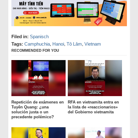
Filed in:
Spanisch
Tags:
Camphuchia
,
Hanoi
,
Tô Lâm
,
Vietnam
RECOMMENDED FOR YOU
Repetición de exámenes en
RFA en vietnamita entra en
Tuyên Quang: ¿una
la lista de «reaccionarios»
solución justa o un
del Gobierno vietnamita
precedente polémico?