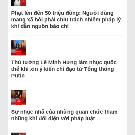
Phạt lên đến 50 triệu đồng: Người dùng
mạng xã hội phải chịu trách nhiệm pháp lý
khi dẫn nguồn báo chí
Thủ tướng Lê Minh Hưng làm nhục quốc
thể khi xin ý kiến chỉ đạo từ Tổng thống
Putin
Sự nhục nhã của những quan chức tham
nhũng khi đối diện với pháp luật