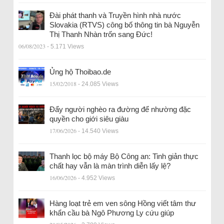
Đài phát thanh và Truyền hình nhà nước
Slovakia (RTVS) công bố thông tin bà Nguyễn
Thị Thanh Nhàn trốn sang Đức!
06/08/2023
- 5.171 Views
Ủng hộ Thoibao.de
15/02/2018
- 24.085 Views
Đẩy người nghèo ra đường để nhường đặc
quyền cho giới siêu giàu
17/06/2026
- 14.540 Views
Thanh lọc bộ máy Bộ Công an: Tinh giản thực
chất hay vẫn là màn trình diễn lấy lệ?
16/06/2026
- 4.952 Views
Hàng loạt trẻ em ven sông Hồng viết tâm thư
khẩn cầu bà Ngô Phương Ly cứu giúp