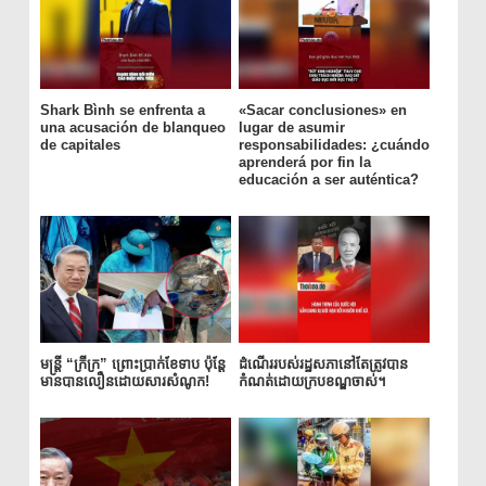
Shark Bình se enfrenta a
«Sacar conclusiones» en
una acusación de blanqueo
lugar de asumir
de capitales
responsabilidades: ¿cuándo
aprenderá por fin la
educación a ser auténtica?
មន្ត្រី “ក្រីក្រ” ព្រោះប្រាក់ខែទាប ប៉ុន្តែ
ដំណើររបស់រដ្ឋសភានៅតែត្រូវបាន
មានបានលឿនដោយសារសំណូក!
កំណត់ដោយក្របខណ្ឌចាស់។