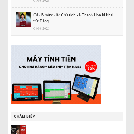
08/08/2026
Cá độ bóng đá: Chủ tịch xã Thanh Hóa bị khai
trừ Đảng
08/08/2026
CHÂM BIẾM