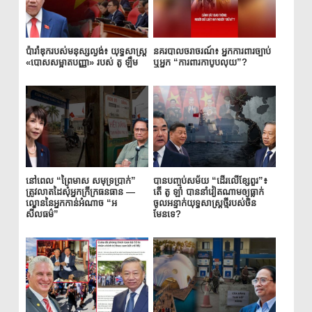
ប៉ារ៉ាឌុករបស់មនុស្សល្ងង់៖ យុទ្ធសាស្ត្រ
នគរបាលចរាចរណ៍៖ អ្នកការពារច្បាប់
«បោសសម្អាតបញ្ញា» របស់ តូ ឡឹម
ឬអ្នក “ការពារកាបូបលុយ”?
នៅពេល “ព្រៃមាស សមុទ្រប្រាក់”
បានបញ្ចប់សម័យ “ដើរលើខ្សែពួរ”៖
ត្រូវលាតដៃសុំអ្នកក្រីក្រធនធាន —
តើ តូ ឡាំ បាននាំវៀតណាមឲ្យធ្លាក់
ល្ខោននៃអ្នកកាន់អំណាច “អ
ចូលអន្ទាក់យុទ្ធសាស្ត្រថ្មីរបស់ចិន
សីលធម៌”
មែនទេ?