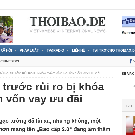
RTVS) công bố thông tin bà Nguyễn Thị Thanh Nhàn trốn sang
XÃ HỘI
PHÁP LUẬT
TV&RADIO
LIÊN HỆ
TÀI TRỢ CHO THOIBAO.D
CHINESISCH
F
 ĐỨNG TRƯỚC RỦI RO BỊ KHÓA CHẶT VÀO NGUỒN VỐN VAY ƯU ĐÃI
SEARC
trước rủi ro bị khóa
 vốn vay ưu đãi
LAT
 gạo tưởng đã lùi xa, nhưng không, một
i hơn mang tên „Bao cấp 2.0“ đang âm thầm