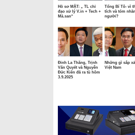
Hồ sơ MẬT: „ TL chỉ
Tổng Bí Tô- vì 
đạo xử lý V.in + Tech +
tích và tóm nh
Mà.san“
người?
Đinh La Thăng, Trịnh
Những gì sắp xảy
Văn Quyết và Nguyễn
Việt Nam
Đức Kiên đã ra tù hôm
3.9.2025