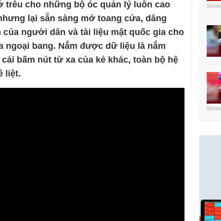
rớ trêu cho những bộ óc quản lý luôn cao
08/08
nhưng lại sẵn sàng mở toang cửa, dâng
 của người dân và tài liệu mật quốc gia cho
a ngoại bang. Nắm được dữ liệu là nắm
cái bấm nút từ xa của kẻ khác, toàn bộ hệ
 liệt.
08/08