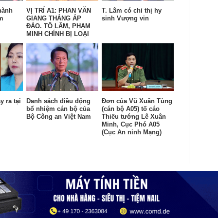
thành
VỊ TRÍ A1: PHAN VĂN
T. Lâm có chỉ thị hy
ầm
GIANG THẮNG ÁP
sinh Vượng vin
ĐẢO. TÔ LÂM, PHẠM
MINH CHÍNH BỊ LOẠI
 ra tại
Danh sách điều động
Ðơn của Vũ Xuân Tùng
bổ nhiệm cán bộ của
(cán bộ A05) tố cáo
Bộ Công an Việt Nam
Thiếu tướng Lê Xuân
Minh, Cục Phó A05
(Cục An ninh Mạng)