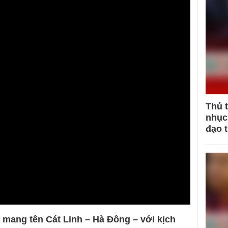
Thủ 
nhục 
đạo 
ổ mang tên Cát Linh – Hà Đông – với kịch