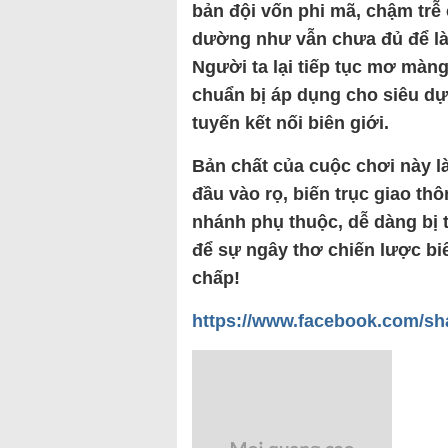
bản đội vốn phi mã, chậm trễ 
dường như vẫn chưa đủ để là
Người ta lại tiếp tục mơ màn
chuẩn bị áp dụng cho siêu dự
tuyến kết nối biên giới.
Bản chất của cuộc chơi này l
đầu vào rọ, biến trục giao t
nhánh phụ thuộc, dễ dàng bị
để sự ngây thơ chiến lược biế
chấp!
https://www.facebook.com/s