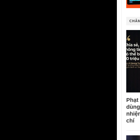
CHÂM
Phạt
dùng
nhiệ
chí