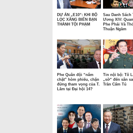
DỰ ÁN „E10“: KHI BỘ
Sau Danh Sách 
LỌC XĂNG BIẾN BẠN
Ương XIV: Quan
THÀNH TỘI PHẠM
Phe Phái Và Th
Thuận Ngầm
Phe Quân đội “nắm
Tin nội bộ: Tô 
chặt” hòm phiếu, chặn
„sờ“ đến sân s
đứng tham vọng của T.
Trần Cẩm Tú
Lâm tại Đại hội 14?