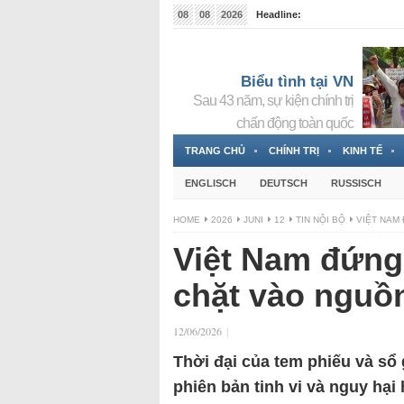
08
08
2026
Headline:
Đài phát thanh và Truyền hình nhà nước Slovakia (
Đức!
3 Jahren ago
Biểu tình tại VN
Sau 43 năm, sự kiện chính trị
chấn động toàn quốc
TRANG CHỦ
CHÍNH TRỊ
KINH TẾ
ENGLISCH
DEUTSCH
RUSSISCH
HOME
2026
JUNI
12
TIN NỘI BỘ
VIỆT NAM
Việt Nam đứng 
chặt vào nguồn
12/06/2026
|
Thời đại của tem phiếu và sổ
phiên bản tinh vi và nguy hạ