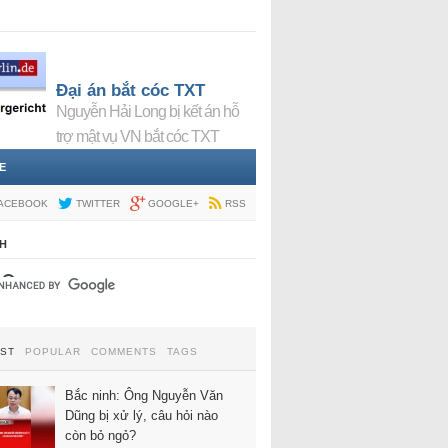
Đại án bắt cóc TXT
Nguyễn Hải Long bị kết án hỗ
trợ mật vụ VN bắt cóc TXT
E
ACEBOOK
TWITTER
GOOGLE+
RSS
H
EST
POPULAR
COMMENTS
TAGS
Bắc ninh: Ông Nguyễn Văn
Dũng bị xử lý, câu hỏi nào
còn bỏ ngỏ?