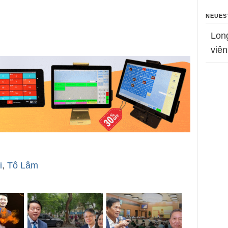
NEUES
Lon
viên
i
,
Tô Lâm