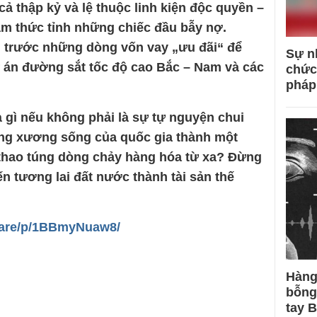
cả thập kỷ và lệ thuộc linh kiện độc quyền –
m thức tỉnh những chiếc đầu bẫy nợ.
g trước những dòng vốn vay „ưu đãi“ để
Sự n
 án đường sắt tốc độ cao Bắc – Nam và các
chức
pháp
à gì nếu không phải là sự tự nguyện chui
hông xương sống của quốc gia thành một
 thao túng dòng chảy hàng hóa từ xa? Đừng
n tương lai đất nước thành tài sản thế
hare/p/1BBmyNuaw8/
Hàng
bỗng
tay 