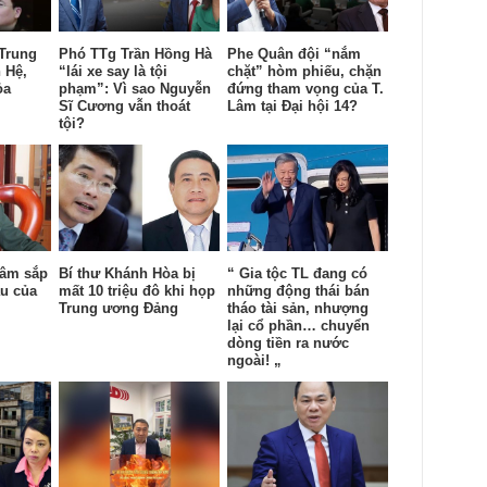
Trung
Phó TTg Trần Hồng Hà
Phe Quân đội “nắm
 Hệ,
“lái xe say là tội
chặt” hòm phiếu, chặn
ỏa
phạm”: Vì sao Nguyễn
đứng tham vọng của T.
Sĩ Cương vẫn thoát
Lâm tại Đại hội 14?
tội?
Lâm sắp
Bí thư Khánh Hòa bị
“ Gia tộc TL đang có
au của
mất 10 triệu đô khi họp
những động thái bán
Trung ương Đảng
tháo tài sản, nhượng
lại cổ phần… chuyển
dòng tiền ra nước
ngoài! „